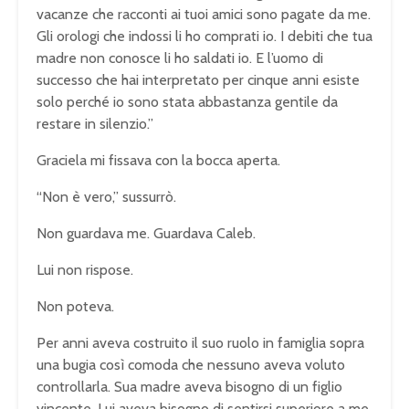
vacanze che racconti ai tuoi amici sono pagate da me.
Gli orologi che indossi li ho comprati io. I debiti che tua
madre non conosce li ho saldati io. E l’uomo di
successo che hai interpretato per cinque anni esiste
solo perché io sono stata abbastanza gentile da
restare in silenzio.”
Graciela mi fissava con la bocca aperta.
“Non è vero,” sussurrò.
Non guardava me. Guardava Caleb.
Lui non rispose.
Non poteva.
Per anni aveva costruito il suo ruolo in famiglia sopra
una bugia così comoda che nessuno aveva voluto
controllarla. Sua madre aveva bisogno di un figlio
vincente. Lui aveva bisogno di sentirsi superiore a me.