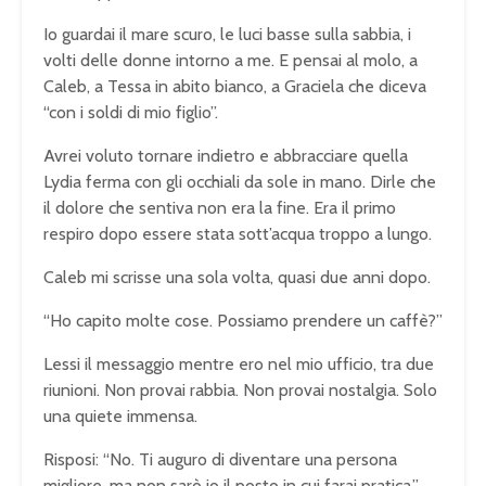
Io guardai il mare scuro, le luci basse sulla sabbia, i
volti delle donne intorno a me. E pensai al molo, a
Caleb, a Tessa in abito bianco, a Graciela che diceva
“con i soldi di mio figlio”.
Avrei voluto tornare indietro e abbracciare quella
Lydia ferma con gli occhiali da sole in mano. Dirle che
il dolore che sentiva non era la fine. Era il primo
respiro dopo essere stata sott’acqua troppo a lungo.
Caleb mi scrisse una sola volta, quasi due anni dopo.
“Ho capito molte cose. Possiamo prendere un caffè?”
Lessi il messaggio mentre ero nel mio ufficio, tra due
riunioni. Non provai rabbia. Non provai nostalgia. Solo
una quiete immensa.
Risposi: “No. Ti auguro di diventare una persona
migliore, ma non sarò io il posto in cui farai pratica.”