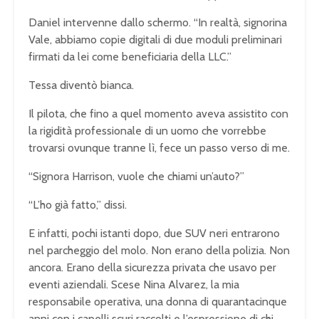
Daniel intervenne dallo schermo. “In realtà, signorina
Vale, abbiamo copie digitali di due moduli preliminari
firmati da lei come beneficiaria della LLC.”
Tessa diventò bianca.
Il pilota, che fino a quel momento aveva assistito con
la rigidità professionale di un uomo che vorrebbe
trovarsi ovunque tranne lì, fece un passo verso di me.
“Signora Harrison, vuole che chiami un’auto?”
“L’ho già fatto,” dissi.
E infatti, pochi istanti dopo, due SUV neri entrarono
nel parcheggio del molo. Non erano della polizia. Non
ancora. Erano della sicurezza privata che usavo per
eventi aziendali. Scese Nina Alvarez, la mia
responsabile operativa, una donna di quarantacinque
anni con i capelli scuri raccolti e l’espressione di chi