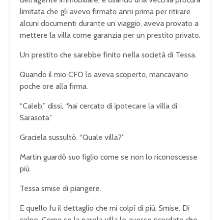
limitata che gli avevo firmato anni prima per ritirare
alcuni documenti durante un viaggio, aveva provato a
mettere la villa come garanzia per un prestito privato.
Un prestito che sarebbe finito nella società di Tessa.
Quando il mio CFO lo aveva scoperto, mancavano
poche ore alla firma.
“Caleb,” dissi, “hai cercato di ipotecare la villa di
Sarasota.”
Graciela sussultò. “Quale villa?”
Martin guardò suo figlio come se non lo riconoscesse
più.
Tessa smise di piangere.
E quello fu il dettaglio che mi colpì di più. Smise. Di
colpo. Come se la parola villa le avesse ricordato che