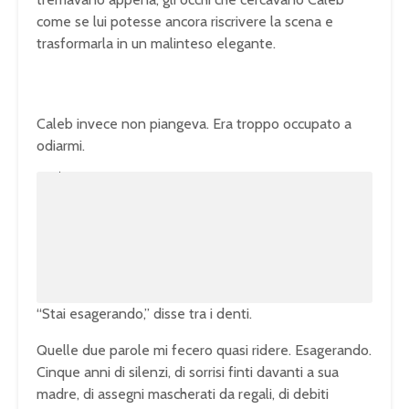
come se lui potesse ancora riscrivere la scena e
trasformarla in un malinteso elegante.
Caleb invece non piangeva. Era troppo occupato a
odiarmi.
U
n
L
m
o
u
a
t
d
e
e
d
:
1
0
0
.
0
0
%
“Stai esagerando,” disse tra i denti.
Quelle due parole mi fecero quasi ridere. Esagerando.
Cinque anni di silenzi, di sorrisi finti davanti a sua
madre, di assegni mascherati da regali, di debiti