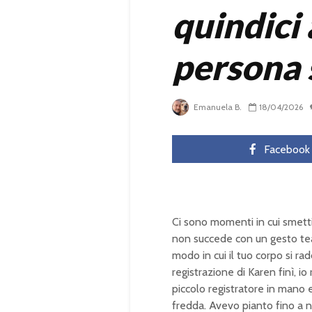
quindici 
persona 
Emanuela B.
18/04/2026
Facebook
Ci sono momenti in cui smetti
non succede con un gesto tea
modo in cui il tuo corpo si ra
registrazione di Karen finì, i
piccolo registratore in mano 
fredda. Avevo pianto fino a no