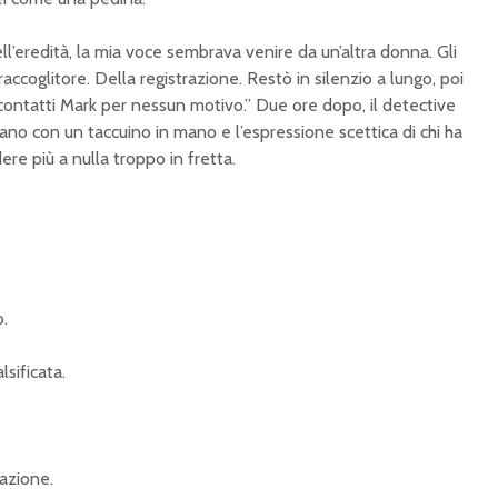
l’eredità, la mia voce sembrava venire da un’altra donna. Gli
 raccoglitore. Della registrazione. Restò in silenzio a lungo, poi
contatti Mark per nessun motivo.” Due ore dopo, il detective
vano con un taccuino in mano e l’espressione scettica di chi ha
re più a nulla troppo in fretta.
.
lsificata.
razione.