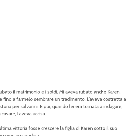
.
0
0
%
bato il matrimonio e i soldi. Mi aveva rubato anche Karen.
 fino a farmelo sembrare un tradimento. L’aveva costretta a
storia per salvarmi. E poi, quando lei era tornata a indagare,
cavare, l’aveva uccisa.
ltima vittoria fosse crescere la figlia di Karen sotto il suo
ei come una pedina.