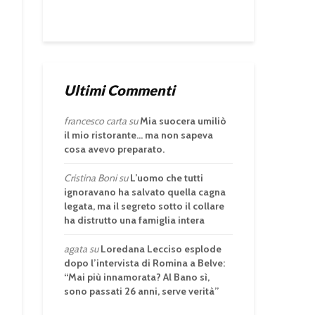
Ultimi Commenti
francesco carta
su
Mia suocera umiliò
il mio ristorante… ma non sapeva
cosa avevo preparato.
Cristina Boni
su
L’uomo che tutti
ignoravano ha salvato quella cagna
legata, ma il segreto sotto il collare
ha distrutto una famiglia intera
agata
su
Loredana Lecciso esplode
dopo l’intervista di Romina a Belve:
“Mai più innamorata? Al Bano sì,
sono passati 26 anni, serve verità”