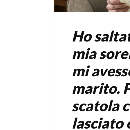
Ho saltat
mia sore
mi avess
marito. P
scatola 
lasciato 