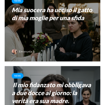
NEWS
Mia suocera ha ucciso il gatto
di mia moglie per una sfida
Emanuela B.
NEWS
Il mio fidanzato mi obbligava
a due docce al giorno: la
verità era sua madre.