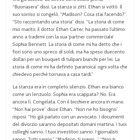
“Buonasera” dissi. La stanza si zittì. Ethan si voltò. Il
suo sorriso si congelò. “Madison? Cosa stai facendo?”
“Sto raccontando una storia” dissi. “La storia di come
mio marito, il dottor Ethan Carter, ha passato l’ultimo
anno a tradirmi con la sua ‘partner commerciale’
Sophia Bennett. La storia di come mi ha detto che i
fiori sono uno spreco di soldi, ma ha speso duecento
dollari per un bouquet di tulipani bianchi per lei. La
storia di come mi ha definito ‘paranoica’ ogni volta che
chiedevo perché tornava a casa tardi.”
La stanza era in completo silenzio. Ethan era bianco
come un lenzuolo. Sophia era scappata? No. Era
ancora lì. Congelata. Con il bicchiere ancora in mano.
“Non hai prove” disse Ethan. “Non ne ho bisogno”
risposi. “Ho già parlato con un avvocato. I documenti
del divorzio saranno depositati domani mattina. I tuoi
colleghi sanno. I tuoi investitori sanno. I giornalisti
sanno. Tutti sanno.” “Madison, ti prego…” “Non ti