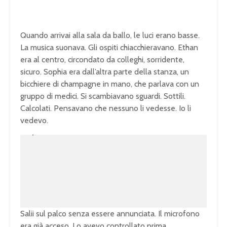
Quando arrivai alla sala da ballo, le luci erano basse.
La musica suonava. Gli ospiti chiacchieravano. Ethan
era al centro, circondato da colleghi, sorridente,
sicuro. Sophia era dall’altra parte della stanza, un
bicchiere di champagne in mano, che parlava con un
gruppo di medici. Si scambiavano sguardi. Sottili.
Calcolati. Pensavano che nessuno li vedesse. Io li
vedevo.
U
n
L
m
o
u
a
t
d
e
e
d
:
1
0
0
.
0
0
%
Salii sul palco senza essere annunciata. Il microfono
era già acceso. Lo avevo controllato prima.