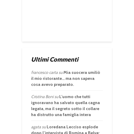
Ultimi Commenti
francesco carta
su
Mia suocera umiliò
il mio ristorante… ma non sapeva
cosa avevo preparato.
Cristina Boni
su
L’uomo che tutti
ignoravano ha salvato quella cagna
legata, ma il segreto sotto il collare
ha distrutto una famiglia intera
agata
su
Loredana Lecciso esplode
dopo l’intervista di Romina a Belve: