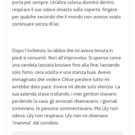
porta per sempre. Un’altra voleva dormirci dentro,
respirare il suo odore rimasto sulle coperte, fingere
per qualche secondo che il mondo non avesse osato
continuare senza di lei.
Dopo l’inchiesta, la rabbia che mi aveva tenuta in
piedi si consumò. Non all’improvviso. Si spense come
una candela lasciata bruciare fino alla fine, lasciando
solo fumo, cera sciolta e una stanza buia. Avevo
immaginato che vedere Chloe perdere tutto mi
avrebbe dato pace. Invece mi diede solo silenzio. La
sua azienda stava crollando, i miei genitori stavano
perdendo la casa, gli avvocati chiamavano, i giornali
scrivevano, le persone commentavano. Ma Lily non
rideva. Lily non respirava. Lily non mi chiamava
“mamma” dal corridoio.
U
n
L
m
o
u
a
t