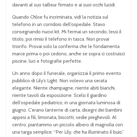
davanti al suo tailleur firmato e ai suoi occhi lucidi.
Quando Chloe fu incriminata, vidi la notizia sul
telefono in un corridoio dell’ospedale. Stavo
consegnando nuovi kit. Mi fermai un secondo, lessi il
titolo, poi rimisi il telefono in tasca. Non provai
trionfo. Provai solo la conferma che le fondamenta
marce prima o poi cedono, anche se sopra ci costruisci
piscine, luci e fotografie perfette.
Un anno dopo il funerale, organizzai il primo evento
pubblico di Lily’s Light. Non volevo una serata
elegante. Niente champagne, niente abiti bianchi,
niente tavoli da esposizione. Scelsi il giardino
dell’ospedale pediatrico, in una giornata luminosa di
giugno. C’erano lanterne di carta, disegni dei bambini
appesi a fili, limonata, biscotti, sedie pieghevoli. Al
centro, piantammo un piccolo albero di magnolia con
una targa semplice: “Per Lily, che ha illuminato il buio.”