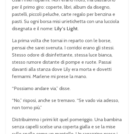
per il primo giro: coperte, libri, album da disegno,
pastelli, piccoli peluche, carte regalo per benzina e
pasti. Su ogni borsa misi un’etichetta con una lucciola
disegnata e il nome:
Lily’s Light
.
La prima volta che tornai in reparto con le borse,
pensai che sarei svenuta. I corridoi erano gli stessi.
Stesso odore di disinfettante, stessa luce bianca,
stesso rumore distante di pompe e ruote. Passai
davanti alla stanza dove Lily era morta e dovetti
fermarmi. Marlene mi prese la mano.
“Possiamo andare via,” disse.
“No,” risposi, anche se tremavo. “Se vado via adesso,
non torno più.”
Distribuimmo i primi kit quel pomeriggio. Una bambina
senza capelli scelse una coperta gialla e se la mise
sulle spalle come un mantello. Un ragazzino prese i