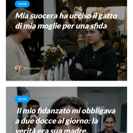
NEWS
Mia suocera ha ucciso il gatto
di mia moglie per una sfida
Emanuela B.
NEWS
Il mio fidanzato mi obbligava
a due docce al giorno: la
verità era sua madre.