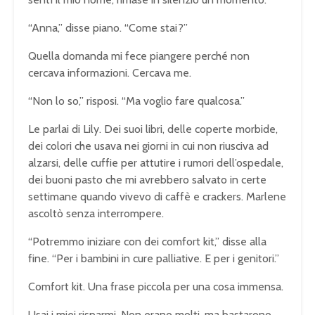
“Anna,” disse piano. “Come stai?”
Quella domanda mi fece piangere perché non
cercava informazioni. Cercava me.
“Non lo so,” risposi. “Ma voglio fare qualcosa.”
Le parlai di Lily. Dei suoi libri, delle coperte morbide,
dei colori che usava nei giorni in cui non riusciva ad
alzarsi, delle cuffie per attutire i rumori dell’ospedale,
dei buoni pasto che mi avrebbero salvato in certe
settimane quando vivevo di caffè e crackers. Marlene
ascoltò senza interrompere.
“Potremmo iniziare con dei comfort kit,” disse alla
fine. “Per i bambini in cure palliative. E per i genitori.”
Comfort kit. Una frase piccola per una cosa immensa.
Usai i miei risparmi. Non erano molti, ma bastarono