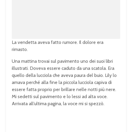
d
e
e
d
:
1
0
0
.
0
0
%
La vendetta aveva fatto rumore. Il dolore era
rimasto.
Una mattina trovai sul pavimento uno dei suoi libri
illustrati. Doveva essere caduto da una scatola. Era
quello della lucciola che aveva paura del buio. Lily lo
amava perché alla fine la piccola lucciola capiva di
essere fatta proprio per brillare nelle notti più nere.
Mi sedetti sul pavimento e lo lessi ad alta voce.
Arrivata all’ultima pagina, la voce mi si spezzò.