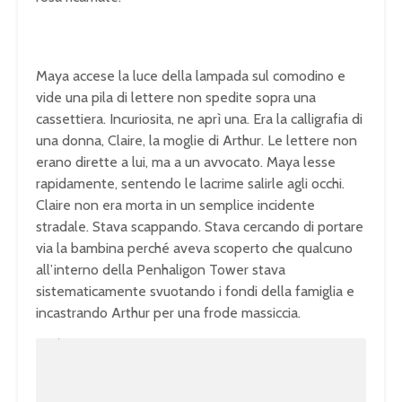
Maya accese la luce della lampada sul comodino e
vide una pila di lettere non spedite sopra una
cassettiera. Incuriosita, ne aprì una. Era la calligrafia di
una donna, Claire, la moglie di Arthur. Le lettere non
erano dirette a lui, ma a un avvocato. Maya lesse
rapidamente, sentendo le lacrime salirle agli occhi.
Claire non era morta in un semplice incidente
stradale. Stava scappando. Stava cercando di portare
via la bambina perché aveva scoperto che qualcuno
all’interno della Penhaligon Tower stava
sistematicamente svuotando i fondi della famiglia e
incastrando Arthur per una frode massiccia.
U
n
L
m
o
u
a
t
d
e
e
d
:
1
0
0
.
0