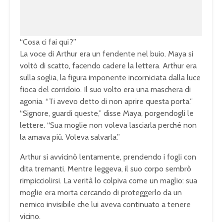
0
%
“Cosa ci fai qui?”
La voce di Arthur era un fendente nel buio. Maya si
voltò di scatto, facendo cadere la lettera. Arthur era
sulla soglia, la figura imponente incorniciata dalla luce
fioca del corridoio. Il suo volto era una maschera di
agonia. “Ti avevo detto di non aprire questa porta.”
“Signore, guardi queste,” disse Maya, porgendogli le
lettere. “Sua moglie non voleva lasciarla perché non
la amava più. Voleva salvarla.”
Arthur si avvicinò lentamente, prendendo i fogli con
dita tremanti. Mentre leggeva, il suo corpo sembrò
rimpicciolirsi. La verità lo colpiva come un maglio: sua
moglie era morta cercando di proteggerlo da un
nemico invisibile che lui aveva continuato a tenere
vicino.