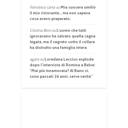
francesco carta
su
Mia suocera umiliò
il mio ristorante… ma non sapeva
cosa avevo preparato.
Cristina Boni
su
L’uomo che tutti
ignoravano ha salvato quella cagna
legata, ma il segreto sotto il collare
ha distrutto una famiglia intera
agata
su
Loredana Lecciso esplode
dopo l’intervista di Romina a Belve:
“Mai più innamorata? Al Bano sì,
sono passati 26 anni, serve verità”