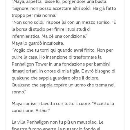
“Maya, aspetta,” disse lui, porgendole una busta.
“Signore, non posso accettare altri soldi. Ha già fatto
troppo per mia nonna.”
“Non sono soldi,” rispose lui con un mezzo sorriso. “È
la borsa di studio per finire i tuoi studi di
infermieristica. Ma c’è una condizione.”
Maya lo guardò incuriosita.
“Voglio che tu torni qui quando avrai finito. Non per
pulire la casa. Ho intenzione di trasformare la
Penhaligon Tower in una fondazione per bambini
rimasti orfani, in onore di mia figlia. E avrò bisogno di
qualcuno che sappia guardare oltre il dolore.
Qualcuno che sappia coprire un uomo che trema nel
sonno.”
Maya sorrise, stavolta con tutto il cuore. “Accetto la
condizione, Arthur.”
La villa Penhaligon non fu più un mausoleo. Le
finestre furono aperte, la nursery in fondo al