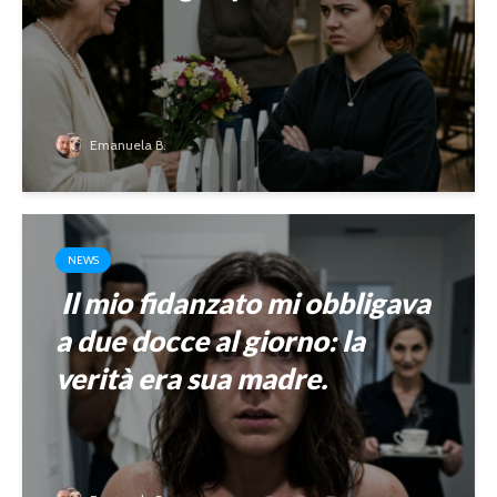
Emanuela B.
NEWS
Il mio fidanzato mi obbligava
a due docce al giorno: la
verità era sua madre.