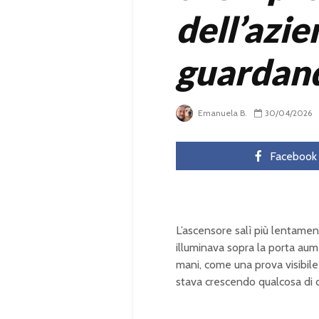
dell’azi
guardand
Emanuela B.
30/04/2026
Facebook
L’ascensore salì più lentame
illuminava sopra la porta aum
mani, come una prova visibile
stava crescendo qualcosa di 