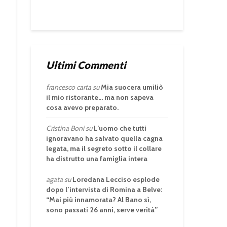
Ultimi Commenti
francesco carta
su
Mia suocera umiliò
il mio ristorante… ma non sapeva
cosa avevo preparato.
Cristina Boni
su
L’uomo che tutti
ignoravano ha salvato quella cagna
legata, ma il segreto sotto il collare
ha distrutto una famiglia intera
agata
su
Loredana Lecciso esplode
dopo l’intervista di Romina a Belve:
“Mai più innamorata? Al Bano sì,
sono passati 26 anni, serve verità”