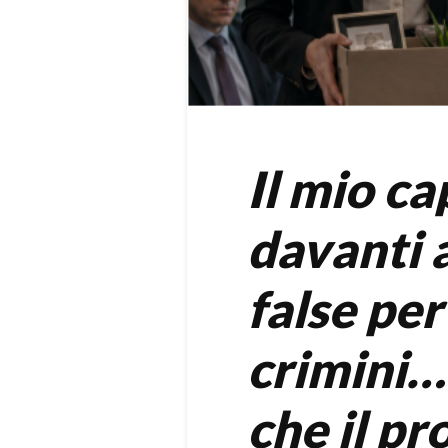
Il mio ca
davanti a
false per
crimini…
che il pr