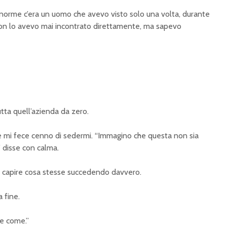
enorme c’era un uomo che avevo visto solo una volta, durante
on lo avevo mai incontrato direttamente, ma sapevo
tta quell’azienda da zero.
e mi fece cenno di sedermi. “Immagino che questa non sia
” disse con calma.
di capire cosa stesse succedendo davvero.
a fine.
he come.”