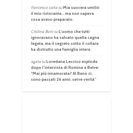
francesco carta
su
Mia suocera umiliò
il mio ristorante… ma non sapeva
cosa avevo preparato.
Cristina Boni
su
L’uomo che tutti
ignoravano ha salvato quella cagna
legata, ma il segreto sotto il collare
ha distrutto una famiglia intera
agata
su
Loredana Lecciso esplode
dopo l’intervista di Romina a Belve:
“Mai più innamorata? Al Bano sì,
sono passati 26 anni, serve verità”