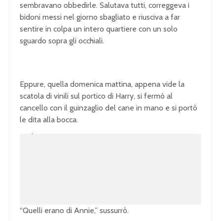
sembravano obbedirle. Salutava tutti, correggeva i
bidoni messi nel giorno sbagliato e riusciva a far
sentire in colpa un intero quartiere con un solo
sguardo sopra gli occhiali.
Eppure, quella domenica mattina, appena vide la
scatola di vinili sul portico di Harry, si fermò al
cancello con il guinzaglio del cane in mano e si portò
le dita alla bocca.
U
n
L
m
o
u
a
t
d
e
e
d
:
1
0
0
.
0
0
%
“Quelli erano di Annie,” sussurrò.