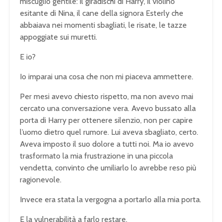
miscuglio gentile: il giradischi di Harry, il violino
esitante di Nina, il cane della signora Esterly che
abbaiava nei momenti sbagliati, le risate, le tazze
appoggiate sui muretti.
E io?
Io imparai una cosa che non mi piaceva ammettere.
Per mesi avevo chiesto rispetto, ma non avevo mai
cercato una conversazione vera. Avevo bussato alla
porta di Harry per ottenere silenzio, non per capire
l’uomo dietro quel rumore. Lui aveva sbagliato, certo.
Aveva imposto il suo dolore a tutti noi. Ma io avevo
trasformato la mia frustrazione in una piccola
vendetta, convinto che umiliarlo lo avrebbe reso più
ragionevole.
Invece era stata la vergogna a portarlo alla mia porta.
E la vulnerabilità a farlo restare.