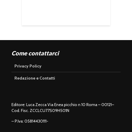
Come contattarci
Privacy Policy
Redazione e Contatti
Editore: Luca Zecca Via Enea picchio n 10 Roma – 00121–
Cod. Fisc. ZCCLCU77S09H501N
– P.Iva: 05814430111-