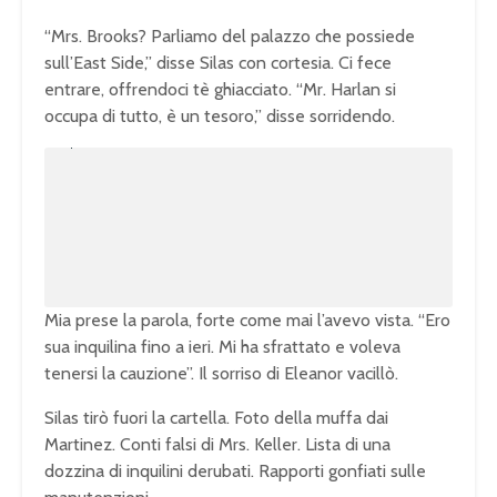
“Mrs. Brooks? Parliamo del palazzo che possiede
sull’East Side,” disse Silas con cortesia. Ci fece
entrare, offrendoci tè ghiacciato. “Mr. Harlan si
occupa di tutto, è un tesoro,” disse sorridendo.
U
n
L
m
o
u
a
t
d
e
e
d
:
1
0
0
.
0
0
%
Mia prese la parola, forte come mai l’avevo vista. “Ero
sua inquilina fino a ieri. Mi ha sfrattato e voleva
tenersi la cauzione”. Il sorriso di Eleanor vacillò.
Silas tirò fuori la cartella. Foto della muffa dai
Martinez. Conti falsi di Mrs. Keller. Lista di una
dozzina di inquilini derubati. Rapporti gonfiati sulle