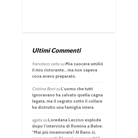
Ultimi Commenti
francesco carta
su
Mia suocera umiliò
il mio ristorante… ma non sapeva
cosa avevo preparato.
Cristina Boni
su
L’uomo che tutti
ignoravano ha salvato quella cagna
legata, ma il segreto sotto il collare
ha distrutto una famiglia intera
agata
su
Loredana Lecciso esplode
dopo l’intervista di Romina a Belve:
“Mai più innamorata? Al Bano sì,