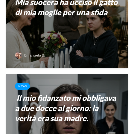
Mia suocera ha ucciso il gatto
di mia moglie per una sfida
Emanuela B.
NEWS
Il mio fidanzato mi obbligava
a due docce al giorno: la
verità era sua madre.