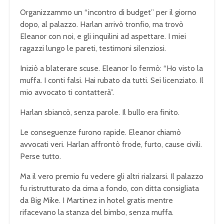
Organizzammo un “incontro di budget” per il giorno
dopo, al palazzo. Harlan arrivò tronfio, ma trovò
Eleanor con noi, e gli inquilini ad aspettare. I miei
ragazzi lungo le pareti, testimoni silenziosi.
Iniziò a blaterare scuse. Eleanor lo fermò: “Ho visto la
muffa. I conti falsi. Hai rubato da tutti. Sei licenziato. Il
mio avvocato ti contatterà”.
Harlan sbiancò, senza parole. Il bullo era finito.
Le conseguenze furono rapide. Eleanor chiamò
avvocati veri. Harlan affrontò frode, furto, cause civili.
Perse tutto.
Ma il vero premio fu vedere gli altri rialzarsi. Il palazzo
fu ristrutturato da cima a fondo, con ditta consigliata
da Big Mike. I Martinez in hotel gratis mentre
rifacevano la stanza del bimbo, senza muffa.