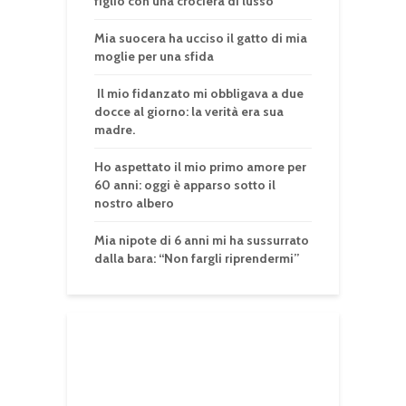
figlio con una crociera di lusso
Mia suocera ha ucciso il gatto di mia
moglie per una sfida
Il mio fidanzato mi obbligava a due
docce al giorno: la verità era sua
madre.
Ho aspettato il mio primo amore per
60 anni: oggi è apparso sotto il
nostro albero
Mia nipote di 6 anni mi ha sussurrato
dalla bara: “Non fargli riprendermi”