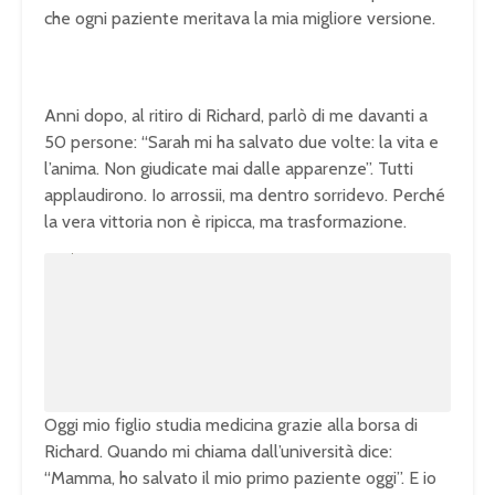
che ogni paziente meritava la mia migliore versione.
Anni dopo, al ritiro di Richard, parlò di me davanti a
50 persone: “Sarah mi ha salvato due volte: la vita e
l’anima. Non giudicate mai dalle apparenze”. Tutti
applaudirono. Io arrossii, ma dentro sorridevo. Perché
la vera vittoria non è ripicca, ma trasformazione.
U
n
L
m
o
u
a
t
d
e
e
d
:
1
0
0
.
0
0
%
Oggi mio figlio studia medicina grazie alla borsa di
Richard. Quando mi chiama dall’università dice:
“Mamma, ho salvato il mio primo paziente oggi”. E io