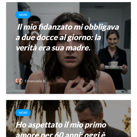
NEWS
Il mio fidanzato mi obbligava
a due docce al giorno: la
verità era sua madre.
Emanuela B.
NEWS
Ho aspettato il mio primo
amore per 60 anni: oggi è