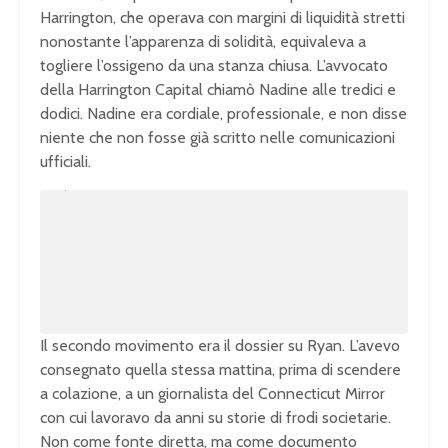
Harrington, che operava con margini di liquidità stretti
nonostante l’apparenza di solidità, equivaleva a
togliere l’ossigeno da una stanza chiusa. L’avvocato
della Harrington Capital chiamò Nadine alle tredici e
dodici. Nadine era cordiale, professionale, e non disse
niente che non fosse già scritto nelle comunicazioni
ufficiali.
U
n
L
m
o
u
a
t
d
e
e
d
:
1
0
0
.
0
0
%
Il secondo movimento era il dossier su Ryan. L’avevo
consegnato quella stessa mattina, prima di scendere
a colazione, a un giornalista del Connecticut Mirror
con cui lavoravo da anni su storie di frodi societarie.
Non come fonte diretta, ma come documento