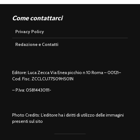
Come contattarci
Privacy Policy
Redazione e Contatti
Editore: Luca Zecca Via Enea picchio n 10 Roma – 00121–
Cod. Fisc. ZCCLCU77S09H501N
– P.Iva: 05814430111-
Photo Credits: L’editore ha i diritti di utilizzo delle immagini
presenti sul sito