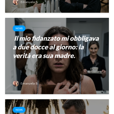
Emanuela B.
NEWS
Il mio fidanzato mi obbligava
a due docce al giorno: la
verità era sua madre.
Emanuela B.
NEWS