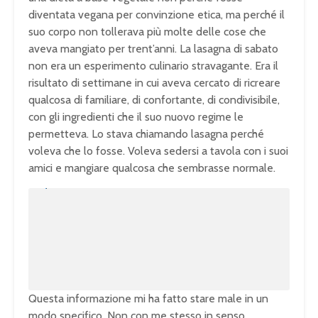
diventata vegana per convinzione etica, ma perché il
suo corpo non tollerava più molte delle cose che
aveva mangiato per trent’anni. La lasagna di sabato
non era un esperimento culinario stravagante. Era il
risultato di settimane in cui aveva cercato di ricreare
qualcosa di familiare, di confortante, di condivisibile,
con gli ingredienti che il suo nuovo regime le
permetteva. Lo stava chiamando lasagna perché
voleva che lo fosse. Voleva sedersi a tavola con i suoi
amici e mangiare qualcosa che sembrasse normale.
U
n
L
m
o
u
a
t
d
e
e
d
:
1
0
0
.
0
0
%
Questa informazione mi ha fatto stare male in un
modo specifico. Non con me stesso in senso