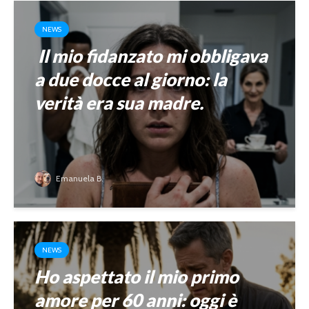
NEWS
Il mio fidanzato mi obbligava
a due docce al giorno: la
verità era sua madre.
Emanuela B.
NEWS
Ho aspettato il mio primo
amore per 60 anni: oggi è