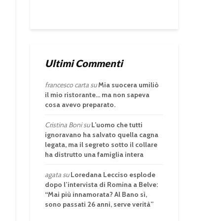
Ultimi Commenti
francesco carta
su
Mia suocera umiliò
il mio ristorante… ma non sapeva
cosa avevo preparato.
Cristina Boni
su
L’uomo che tutti
ignoravano ha salvato quella cagna
legata, ma il segreto sotto il collare
ha distrutto una famiglia intera
agata
su
Loredana Lecciso esplode
dopo l’intervista di Romina a Belve:
“Mai più innamorata? Al Bano sì,
sono passati 26 anni, serve verità”