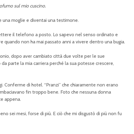
rofumo sul mio cuscino.
ere una moglie e diventai una testimone.
ttere il telefono a posto. Lo sapevo nel senso ordinato e
re quando non ha mai passato anni a vivere dentro una bugia.
nio, dopo aver cambiato città due volte per le sue
a parte la mia carriera perché la sua potesse crescere,
i. Conferme di hotel. “Pranzi” che chiaramente non erano
 combaciavano fin troppo bene. Foto che nessuna donna
ce appena.
no sei mesi, forse di più. E ciò che mi disgustò di più non fu