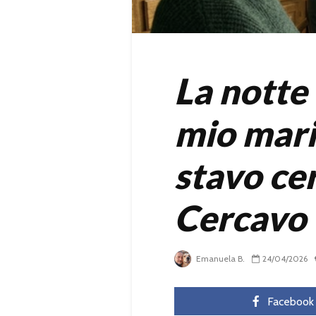
La notte 
mio mari
stavo ce
Cercavo 
Emanuela B.
24/04/2026
Facebook