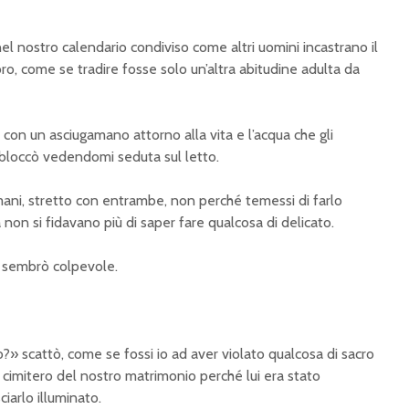
el nostro calendario condiviso come altri uomini incastrano il
avoro, come se tradire fosse solo un’altra abitudine adulta da
on un asciugamano attorno alla vita e l’acqua che gli
i bloccò vedendomi seduta sul letto.
mani, stretto con entrambe, non perché temessi di farlo
non si fidavano più di saper fare qualcosa di delicato.
 sembrò colpevole.
?» scattò, come se fossi io ad aver violato qualcosa di sacro
 cimitero del nostro matrimonio perché lui era stato
iarlo illuminato.