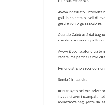
Fu la sua efficienza.
Aveva incastrato l’infedeltà n
golf, la palestra o i voli di l
gestire con organizzazione.
Quando Caleb uscì dal bagno c
scivolava ancora sul petto, s
Avevo il suo telefono tra le 
cadere, ma perché le mie dita 
Per uno strano secondo, non
Sembrò infastidito.
«Hai frugato nel mio telefono
invece di aver inciampato nel
abbastanza negligente da lasc