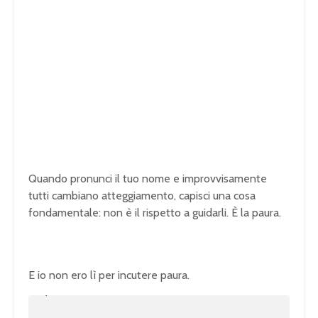
Quando pronunci il tuo nome e improvvisamente
tutti cambiano atteggiamento, capisci una cosa
fondamentale: non è il rispetto a guidarli. È la paura.
E io non ero lì per incutere paura.
U
n
L
m
o
u
a
t
d
e
e
d