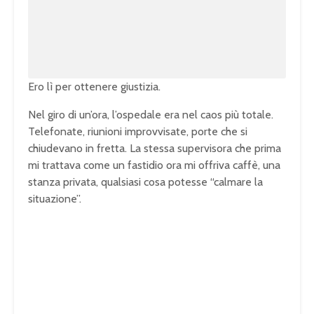
:
1
0
0
.
0
0
%
Ero lì per ottenere giustizia.
Nel giro di un’ora, l’ospedale era nel caos più totale.
Telefonate, riunioni improvvisate, porte che si
chiudevano in fretta. La stessa supervisora che prima
mi trattava come un fastidio ora mi offriva caffè, una
stanza privata, qualsiasi cosa potesse “calmare la
situazione”.