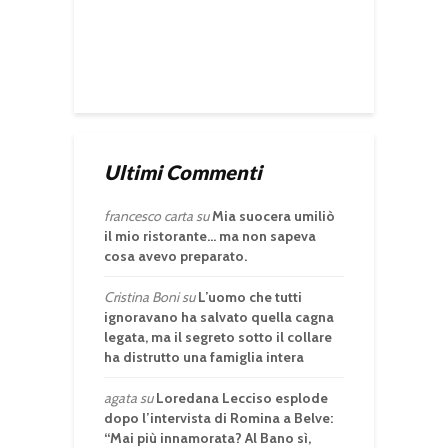
Ultimi Commenti
francesco carta
su
Mia suocera umiliò
il mio ristorante… ma non sapeva
cosa avevo preparato.
Cristina Boni
su
L’uomo che tutti
ignoravano ha salvato quella cagna
legata, ma il segreto sotto il collare
ha distrutto una famiglia intera
agata
su
Loredana Lecciso esplode
dopo l’intervista di Romina a Belve:
“Mai più innamorata? Al Bano sì,