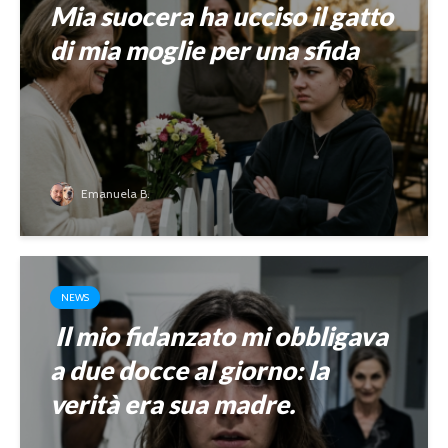
Mia suocera ha ucciso il gatto
di mia moglie per una sfida
Emanuela B.
NEWS
Il mio fidanzato mi obbligava
a due docce al giorno: la
verità era sua madre.