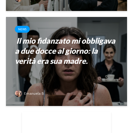
NEWS
Il mio fidanzato mi obbligava
a due docce al giorno: la
verità era sua madre.
Emanuela B.