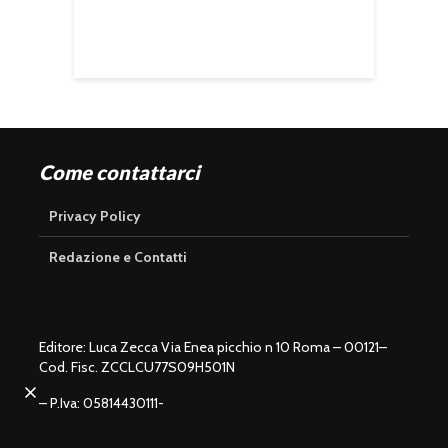
Come contattarci
Privacy Policy
Redazione e Contatti
Editore: Luca Zecca Via Enea picchio n 10 Roma – 00121–
Cod. Fisc. ZCCLCU77S09H501N
U
n
L
m
o
– P.Iva: 05814430111-
u
a
t
d
e
e
d
:
1
0