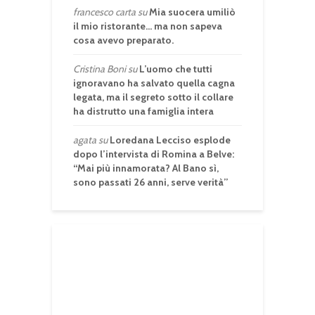
francesco carta
su
Mia suocera umiliò
il mio ristorante… ma non sapeva
cosa avevo preparato.
Cristina Boni
su
L’uomo che tutti
ignoravano ha salvato quella cagna
legata, ma il segreto sotto il collare
ha distrutto una famiglia intera
agata
su
Loredana Lecciso esplode
dopo l’intervista di Romina a Belve:
“Mai più innamorata? Al Bano sì,
sono passati 26 anni, serve verità”