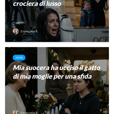
crociera di lusso
Emanuela B.
NEWS
Mia suocera ha ucciso il gatto
di mia moglie per una sfida
Emanuela B.