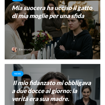
Mia suocera ha ucciso il gatto
di mia moglie per una sfida
Emanuela B.
NEWS
Il mio fidanzato mi obbligava
a due docce al giorno: la
verità era sua madre.