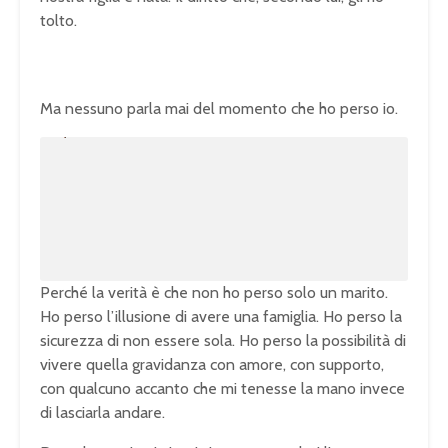
tolto.
Ma nessuno parla mai del momento che ho perso io.
U
n
L
m
o
u
a
t
d
e
e
d
:
1
0
0
.
0
0
%
Perché la verità è che non ho perso solo un marito.
Ho perso l’illusione di avere una famiglia. Ho perso la
sicurezza di non essere sola. Ho perso la possibilità di
vivere quella gravidanza con amore, con supporto,
con qualcuno accanto che mi tenesse la mano invece
di lasciarla andare.