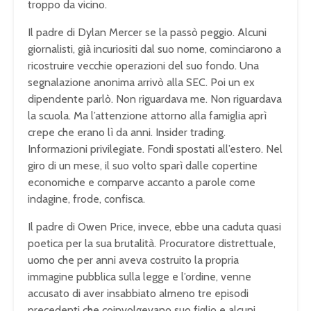
troppo da vicino.
Il padre di Dylan Mercer se la passò peggio. Alcuni
giornalisti, già incuriositi dal suo nome, cominciarono a
ricostruire vecchie operazioni del suo fondo. Una
segnalazione anonima arrivò alla SEC. Poi un ex
dipendente parlò. Non riguardava me. Non riguardava
la scuola. Ma l’attenzione attorno alla famiglia aprì
crepe che erano lì da anni. Insider trading.
Informazioni privilegiate. Fondi spostati all’estero. Nel
giro di un mese, il suo volto sparì dalle copertine
economiche e comparve accanto a parole come
indagine, frode, confisca.
Il padre di Owen Price, invece, ebbe una caduta quasi
poetica per la sua brutalità. Procuratore distrettuale,
uomo che per anni aveva costruito la propria
immagine pubblica sulla legge e l’ordine, venne
accusato di aver insabbiato almeno tre episodi
precedenti che coinvolgevano suo figlio e alcuni