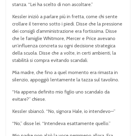
stanza. “Lei ha scelto di non ascoltare.”
Kessler iniziò a parlare più in fretta, come chi sente
crollare il terreno sotto i piedi. Disse che la pressione
dei consigli d’amministrazione era fortissima. Disse
che le famiglie Whitmore, Mercer e Price avevano
un’influenza concreta su ogni decisione strategica
della scuola. Disse che a volte, in certi ambienti, la
stabilità si compra evitando scandali.
Mia madre, che fino a quel momento era rimasta in
silenzio, appoggiò lentamente la tazza sul tavolino.
“Ha appena definito mio figlio uno scandalo da
evitare?” chiese.
Kessler sbiancò. “No, signora Hale, io intendevo—”
“No,” disse lei. “Intendeva esattamente quello.”
Mio padre non alzò la voce nemmeno allora. Era