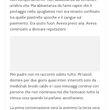
un’altra vita. Ma abbastanza da farmi capire che il
pestaggio nello spogliatoio non era rimasto confinato
tra quelle piastrelle sporche e il sangue sul
pavimento. Era uscito fuori. Aveva preso aria. Aveva
cominciato a divorare reputazioni.
U
n
L
m
o
u
a
t
d
e
e
d
:
1
0
0
.
0
0
%
Mio padre non mi raccontò subito tutto. Mi lasciò
dormire per due giorni quasi interi, interrotti solo da
medicinali, brodo caldo e i suoi messaggi continui con
persone che non nominava ma che facevano tutte la
stessa cosa quando lui parlava: ascoltavano.
La prima conversazione vera la avemmo la terza sera,