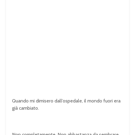
Quando mi dimisero dall’ospedale, il mondo fuori era
già cambiato.
Non completamente. Non abbastanza da sembrare