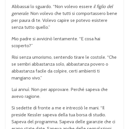
Abbassai lo sguardo. “Non volevo essere
il figlio del
generale
. Non volevo che tutti si comportassero bene
per paura di te. Volevo capire se potevo esistere
senza tutto quello.”
Mio padre si avvicinò lentamente. “E cosa hai
scoperto?”
Risi senza umorismo, sentendo tirare le costole. “Che
se sembri abbastanza solo, abbastanza povero o
abbastanza facile da colpire, certi ambienti ti
mangiano vivo.”
Lui annuì. Non per approvare. Perché sapeva che
avevo ragione.
Si sedette di fronte a me e intrecciò le mani. “Il
preside Kessler sapeva della tua borsa di studio.
Sapeva del programma. Sapeva delle garanzie che ci
erano state date. Sapeva anche delle segnalazioni