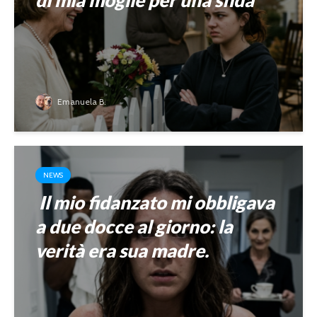
Emanuela B.
NEWS
Il mio fidanzato mi obbligava
a due docce al giorno: la
verità era sua madre.