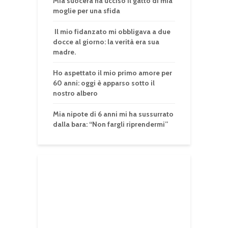
Mia suocera ha ucciso il gatto di mia
moglie per una sfida
Il mio fidanzato mi obbligava a due
docce al giorno: la verità era sua
madre.
Ho aspettato il mio primo amore per
60 anni: oggi è apparso sotto il
nostro albero
Mia nipote di 6 anni mi ha sussurrato
dalla bara: “Non fargli riprendermi”