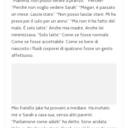
“Mamma, non posso venire a pranzo.” “Perché?”
“Perché non voglio vedere Sarah.” “Megan, è passato
un mese. Lascia stare.” “Non posso lasciar stare. Mi ha
presa per il culo per un anno.” “Ma non ti ha fatto del
male. È solo latte.” Anche mia madre. Anche lei
minimizzava. “Solo latte.” Come se fosse normale.
Come se fosse accettabile. Come se bere di
nascosto i fluidi corporei di qualcuno fosse un gesto
affettuoso.
U
n
L
m
o
u
a
t
d
e
e
d
:
1
0
0
.
0
0
%
Mio fratello Jake ha provato a mediare. Ha invitato
me e Sarah a casa sua, senza altri parenti.
“Parliamone come adulti” ha detto. Sono andata.