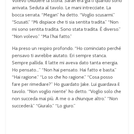
Volevo chiudere la storia. Sarah era già lì quando sono
arrivata. Seduta al tavolo. Le mani intrecciate. La
bocca serrata. “Megan” ha detto. “Voglio scusarmi.”
“Scusati.” “Mi dispiace che ti sia sentita tradita.” “Non
mi sono sentita tradita. Sono stata tradita. È diverso.”
“Non volevo.” “Ma l’hai fatto.”
Ha preso un respiro profondo. “Ho cominciato perché
pensavo ti avrebbe aiutato. Eri sempre stanca.
Sempre pallida. Il latte mi aveva dato tanta energia.
Ho pensato…” “Non hai pensato. Hai fatto e basta.”
“Hai ragione.” “Lo so che ho ragione.” “Cosa posso
fare per rimediare?” Ho guardato Jake. Lui guardava il
tavolo. “Non voglio niente” ho detto. “Voglio solo che
non succeda mai più. A me o a chiunque altro.” “Non
succederà.” “Giuralo.” “Lo giuro.”