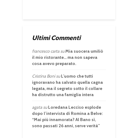
Ultimi Commenti
francesco carta
su
Mia suocera umiliò
il mio ristorante… ma non sapeva
cosa avevo preparato.
Cristina Boni
su
L’uomo che tutti
ignoravano ha salvato quella cagna
legata, ma il segreto sotto il collare
ha distrutto una famiglia intera
agata
su
Loredana Lecciso esplode
dopo l’intervista di Romina a Belve:
“Mai più innamorata? Al Bano sì,
sono passati 26 anni, serve verità”