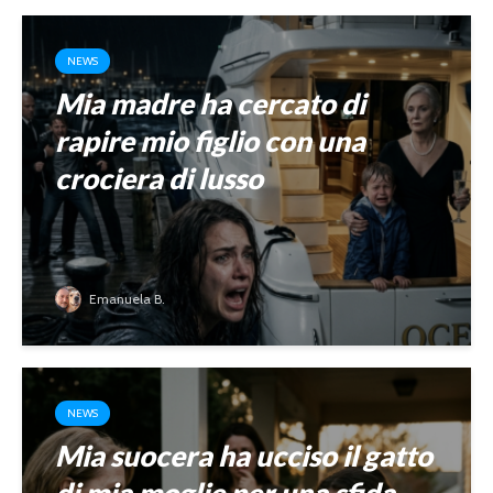
NEWS
Mia madre ha cercato di
rapire mio figlio con una
crociera di lusso
Emanuela B.
NEWS
Mia suocera ha ucciso il gatto
di mia moglie per una sfida