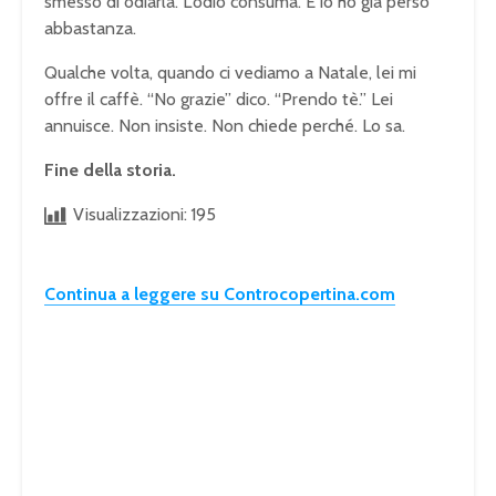
smesso di odiarla. L’odio consuma. E io ho già perso
abbastanza.
Qualche volta, quando ci vediamo a Natale, lei mi
offre il caffè. “No grazie” dico. “Prendo tè.” Lei
annuisce. Non insiste. Non chiede perché. Lo sa.
Fine della storia.
Visualizzazioni:
195
Continua a leggere su Controcopertina.com