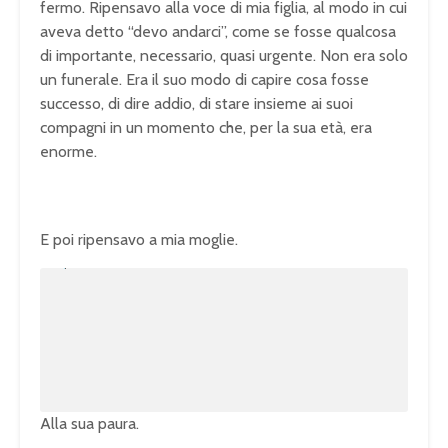
fermo. Ripensavo alla voce di mia figlia, al modo in cui
aveva detto “devo andarci”, come se fosse qualcosa
di importante, necessario, quasi urgente. Non era solo
un funerale. Era il suo modo di capire cosa fosse
successo, di dire addio, di stare insieme ai suoi
compagni in un momento che, per la sua età, era
enorme.
E poi ripensavo a mia moglie.
U
n
L
m
o
u
a
t
d
e
e
d
:
1
0
0
.
0
0
%
Alla sua paura.