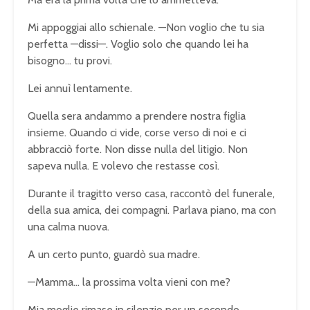
Mi appoggiai allo schienale. —Non voglio che tu sia
perfetta —dissi—. Voglio solo che quando lei ha
bisogno… tu provi.
Lei annuì lentamente.
Quella sera andammo a prendere nostra figlia
insieme. Quando ci vide, corse verso di noi e ci
abbracciò forte. Non disse nulla del litigio. Non
sapeva nulla. E volevo che restasse così.
Durante il tragitto verso casa, raccontò del funerale,
della sua amica, dei compagni. Parlava piano, ma con
una calma nuova.
A un certo punto, guardò sua madre.
—Mamma… la prossima volta vieni con me?
Mia moglie rimase in silenzio per un secondo.