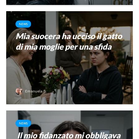
NEWS
Mia suocera ha ucciso il gatto
di mia moglie per una sfida
Emanuela B.
NEWS
Il mio fidanzato mi obbligava