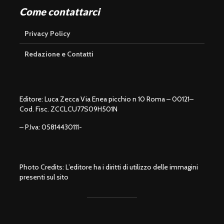
Come contattarci
Privacy Policy
Redazione e Contatti
Editore: Luca Zecca Via Enea picchio n 10 Roma – 00121–
Cod. Fisc. ZCCLCU77S09H501N
– P.Iva: 05814430111-
Photo Credits: L’editore ha i diritti di utilizzo delle immagini
presenti sul sito