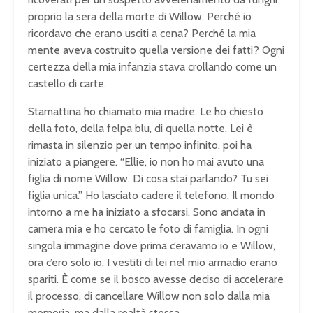
proprio la sera della morte di Willow. Perché io
ricordavo che erano usciti a cena? Perché la mia
mente aveva costruito quella versione dei fatti? Ogni
certezza della mia infanzia stava crollando come un
castello di carte.
Stamattina ho chiamato mia madre. Le ho chiesto
della foto, della felpa blu, di quella notte. Lei è
rimasta in silenzio per un tempo infinito, poi ha
iniziato a piangere. “Ellie, io non ho mai avuto una
figlia di nome Willow. Di cosa stai parlando? Tu sei
figlia unica.” Ho lasciato cadere il telefono. Il mondo
intorno a me ha iniziato a sfocarsi. Sono andata in
camera mia e ho cercato le foto di famiglia. In ogni
singola immagine dove prima c’eravamo io e Willow,
ora c’ero solo io. I vestiti di lei nel mio armadio erano
spariti. È come se il bosco avesse deciso di accelerare
il processo, di cancellare Willow non solo dalla mia
memoria, ma dalla realtà stessa.