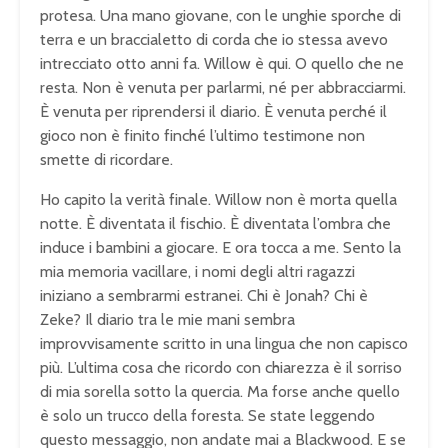
protesa. Una mano giovane, con le unghie sporche di
terra e un braccialetto di corda che io stessa avevo
intrecciato otto anni fa. Willow è qui. O quello che ne
resta. Non è venuta per parlarmi, né per abbracciarmi.
È venuta per riprendersi il diario. È venuta perché il
gioco non è finito finché l’ultimo testimone non
smette di ricordare.
Ho capito la verità finale. Willow non è morta quella
notte. È diventata il fischio. È diventata l’ombra che
induce i bambini a giocare. E ora tocca a me. Sento la
mia memoria vacillare, i nomi degli altri ragazzi
iniziano a sembrarmi estranei. Chi è Jonah? Chi è
Zeke? Il diario tra le mie mani sembra
improvvisamente scritto in una lingua che non capisco
più. L’ultima cosa che ricordo con chiarezza è il sorriso
di mia sorella sotto la quercia. Ma forse anche quello
è solo un trucco della foresta. Se state leggendo
questo messaggio, non andate mai a Blackwood. E se