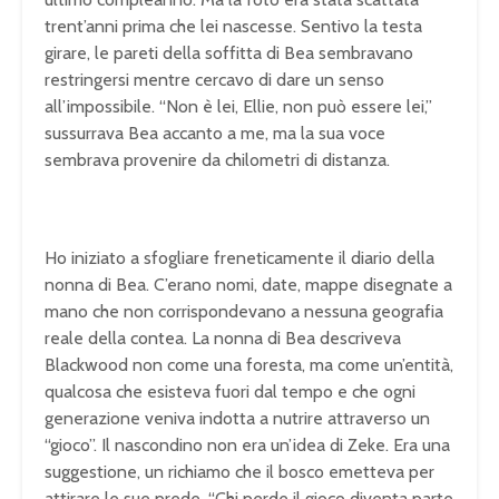
trent’anni prima che lei nascesse. Sentivo la testa
girare, le pareti della soffitta di Bea sembravano
restringersi mentre cercavo di dare un senso
all’impossibile. “Non è lei, Ellie, non può essere lei,”
sussurrava Bea accanto a me, ma la sua voce
sembrava provenire da chilometri di distanza.
Ho iniziato a sfogliare freneticamente il diario della
nonna di Bea. C’erano nomi, date, mappe disegnate a
mano che non corrispondevano a nessuna geografia
reale della contea. La nonna di Bea descriveva
Blackwood non come una foresta, ma come un’entità,
qualcosa che esisteva fuori dal tempo e che ogni
generazione veniva indotta a nutrire attraverso un
“gioco”. Il nascondino non era un’idea di Zeke. Era una
suggestione, un richiamo che il bosco emetteva per
attirare le sue prede. “Chi perde il gioco diventa parte