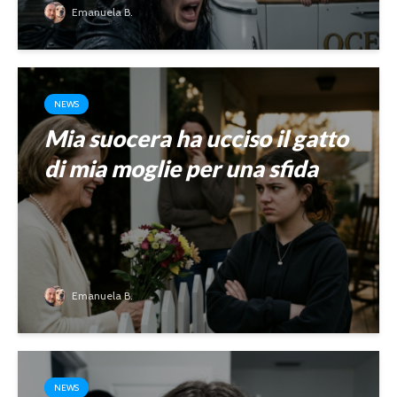
Emanuela B.
NEWS
Mia suocera ha ucciso il gatto
di mia moglie per una sfida
Emanuela B.
NEWS