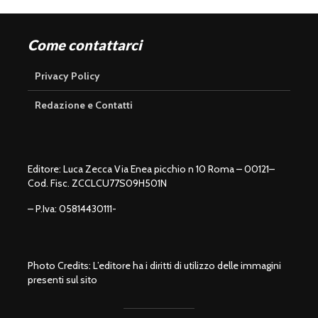
Come contattarci
Privacy Policy
Redazione e Contatti
Editore: Luca Zecca Via Enea picchio n 10 Roma – 00121–
Cod. Fisc. ZCCLCU77S09H501N
– P.Iva: 05814430111-
Photo Credits: L’editore ha i diritti di utilizzo delle immagini
presenti sul sito