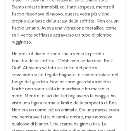
Siamo rimaste immobili, col fiato sospeso, mentre il
fischio risuonava di nuovo, questa volta più vicino,
proprio alla base della scala della soffitta. Non era un
fischio umano. Aveva una vibrazione metallica, come
se il vento soffiasse attraverso un tubo di piombo
rugginoso.
Ho preso il diario e sono corsa verso la piccola
finestra della soffitta. “Dobbiamo andarcene, Bea!
Ora!” Abbiamo saltato sul tetto del portico,
scivolando sulle tegole bagnate, e siamo rotolate nel
fango del giardino. Non mi sono guardata indietro
finché non sono salita in macchina e ho messo in
moto. Mentre le luci dei fari tagliavano la pioggia, ho
visto una figura ferma al limite della proprietà di Bea.
Non era un uomo, né un animale. Era una massa scura
che sembrava fatta di rami e ombre, ma indossava
qualcosa di bianco. Una scarpa da ginnastica. La
stessa scarpa che io ricordavo di aver visto tra i rami