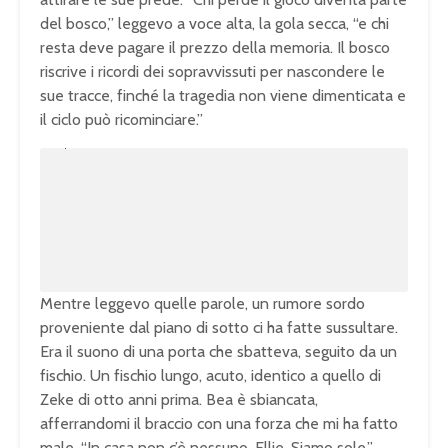
del bosco,” leggevo a voce alta, la gola secca, “e chi
resta deve pagare il prezzo della memoria. Il bosco
riscrive i ricordi dei sopravvissuti per nascondere le
sue tracce, finché la tragedia non viene dimenticata e
il ciclo può ricominciare.”
U
n
L
m
o
u
a
t
d
e
e
d
:
1
0
0
.
0
0
%
Mentre leggevo quelle parole, un rumore sordo
proveniente dal piano di sotto ci ha fatte sussultare.
Era il suono di una porta che sbatteva, seguito da un
fischio. Un fischio lungo, acuto, identico a quello di
Zeke di otto anni prima. Bea è sbiancata,
afferrandomi il braccio con una forza che mi ha fatto
male. “In casa non c’è nessuno, Ellie. Siamo sole.”