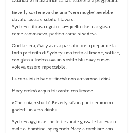
Quando è rimasta incinta, la situazione è peggiorata.
Beverly sosteneva che una “vera moglie” avrebbe
dovuto lasciare subito il lavoro.
Sydney criticava ogni cosa—quello che mangiava,
come camminava, perfino come si sedeva.
Quella sera, Macy aveva passato ore a preparare la
torta preferita di Sydney: una torta al limone, soffice,
con glassa. Indossava un vestito blu navy nuovo,
voleva essere impeccabile.
La cena iniziò bene—finché non arrivarono i drink.
Macy ordinò acqua frizzante con limone.
«Che noia,» sbuffò Beverly. «Non puoi nemmeno
goderti un vero drink.»
Sydney aggiunse che le bevande gassate facevano
male al bambino, spingendo Macy a cambiare con