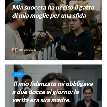
Mia suocera ha ucciso il gatto
di mia moglie per una sfida
Emanuela B.
NEWS
Il mio fidanzato mi obbligava
a due docce al giorno: la
verità era sua madre.