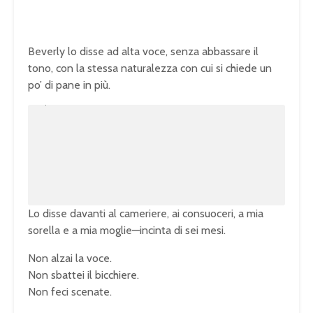
Beverly lo disse ad alta voce, senza abbassare il
tono, con la stessa naturalezza con cui si chiede un
po’ di pane in più.
U
n
L
m
o
u
a
t
d
e
e
d
:
1
0
0
.
0
0
%
Lo disse davanti al cameriere, ai consuoceri, a mia
sorella e a mia moglie—incinta di sei mesi.
Non alzai la voce.
Non sbattei il bicchiere.
Non feci scenate.