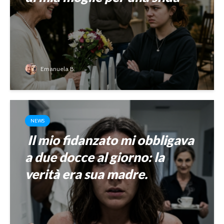
Emanuela B.
NEWS
Il mio fidanzato mi obbligava
a due docce al giorno: la
verità era sua madre.