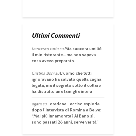
Ultimi Commenti
francesco carta
su
Mia suocera umiliò
il mio ristorante… ma non sapeva
cosa avevo preparato.
Cristina Boni
su
L’uomo che tutti
ignoravano ha salvato quella cagna
legata, ma il segreto sotto il collare
ha distrutto una famiglia intera
agata
su
Loredana Lecciso esplode
dopo l’intervista di Romina a Belve:
“Mai più innamorata? Al Bano sì,
sono passati 26 anni, serve verità”