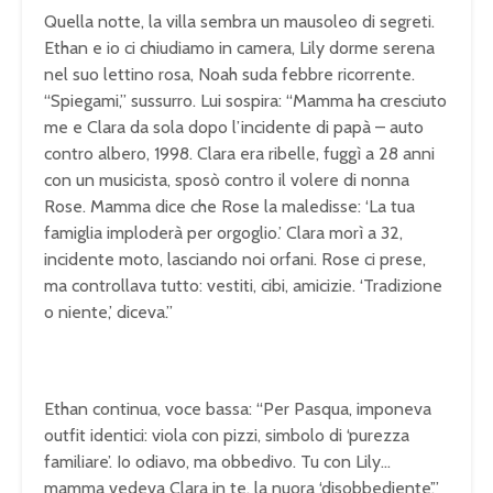
Quella notte, la villa sembra un mausoleo di segreti.
Ethan e io ci chiudiamo in camera, Lily dorme serena
nel suo lettino rosa, Noah suda febbre ricorrente.
“Spiegami,” sussurro. Lui sospira: “Mamma ha cresciuto
me e Clara da sola dopo l’incidente di papà – auto
contro albero, 1998. Clara era ribelle, fuggì a 28 anni
con un musicista, sposò contro il volere di nonna
Rose. Mamma dice che Rose la maledisse: ‘La tua
famiglia imploderà per orgoglio.’ Clara morì a 32,
incidente moto, lasciando noi orfani. Rose ci prese,
ma controllava tutto: vestiti, cibi, amicizie. ‘Tradizione
o niente,’ diceva.”
Ethan continua, voce bassa: “Per Pasqua, imponeva
outfit identici: viola con pizzi, simbolo di ‘purezza
familiare’. Io odiavo, ma obbedivo. Tu con Lily…
mamma vedeva Clara in te, la nuora ‘disobbediente’.”