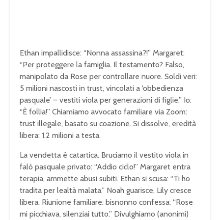
Ethan impallidisce: “Nonna assassina?!” Margaret:
“Per proteggere la famiglia. Il testamento? Falso,
manipolato da Rose per controllare nuore. Soldi veri:
5 milioni nascosti in trust, vincolati a ‘obbedienza
pasquale’ – vestiti viola per generazioni di figlie.” Io:
“È follia!” Chiamiamo avvocato familiare via Zoom:
trust illegale, basato su coazione. Si dissolve, eredità
libera: 1.2 milioni a testa.
La vendetta è catartica. Bruciamo il vestito viola in
falò pasquale privato: “Addio ciclo!” Margaret entra
terapia, ammette abusi subiti. Ethan si scusa: “Ti ho
tradita per lealtà malata.” Noah guarisce, Lily cresce
libera. Riunione familiare: bisnonno confessa: “Rose
mi picchiava, silenziai tutto.” Divulghiamo (anonimi)