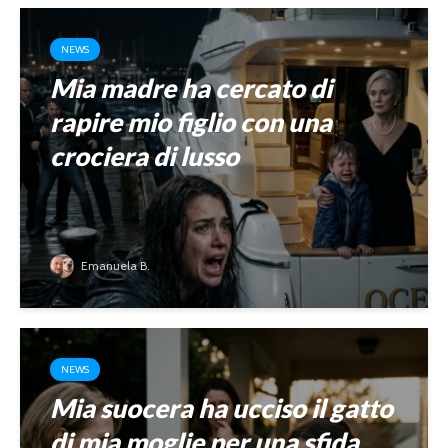
NEWS
Mia madre ha cercato di
rapire mio figlio con una
crociera di lusso
Emanuela B.
NEWS
Mia suocera ha ucciso il gatto
di mia moglie per una sfida