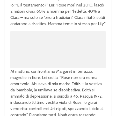
Io: “E il testamento?” Lui: “Rose morì nel 2010, lasciò
2 milioni divisi: 60% a mamma per ‘fedeltà’, 40% a
Clara – ma solo se ‘onora tradizioni’. Clara rifiutò, soldi
andarono a charities. Mamma teme lo stesso per Lily.”
U
n
L
m
o
u
a
t
d
e
e
d
:
1
0
0
.
0
0
%
Al mattino, confrontiamo Margaret in terrazza,
magnolie in fiore. Lei crolla: “Rose non era nonna
amorevole. Abusava di mia madre Edith – la vestiva
da ‘bambola’, la umiliava se disobbediva. Edith si
ammalò di depressione, si suicidò a 45, Pasqua 1972,
indossando l’ultimo vestito viola di Rose. Io giurai
vendetta: controllerei
io
i nipoti, spezzando il ciclo al
contrario.” Piangiamo tutti. Noah entra tossendo: