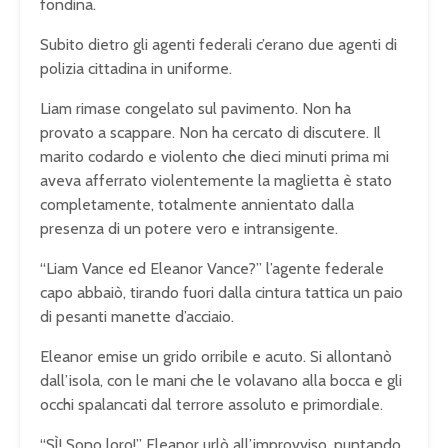
fondina.
Subito dietro gli agenti federali c’erano due agenti di
polizia cittadina in uniforme.
Liam rimase congelato sul pavimento. Non ha
provato a scappare. Non ha cercato di discutere. Il
marito codardo e violento che dieci minuti prima mi
aveva afferrato violentemente la maglietta è stato
completamente, totalmente annientato dalla
presenza di un potere vero e intransigente.
“Liam Vance ed Eleanor Vance?” l’agente federale
capo abbaiò, tirando fuori dalla cintura tattica un paio
di pesanti manette d’acciaio.
Eleanor emise un grido orribile e acuto. Si allontanò
dall’isola, con le mani che le volavano alla bocca e gli
occhi spalancati dal terrore assoluto e primordiale.
“SÌ! Sono loro!” Eleanor urlò all’improvviso, puntando