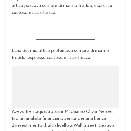
attico puzzava sempre di marmo freddo, espresso
costoso e stanchezza.
L’aria del mio attico profumava sempre di marmo
freddo, espresso costoso e stanchezza.
U
n
L
m
o
u
a
t
d
e
e
d
:
1
0
0
.
0
0
%
Avevo trentaquattro anni. Mi chiamo Olivia Mercer.
Ero un analista finanziario senior per una banca
d’investimento di alto livello a Wall Street. Gestivo