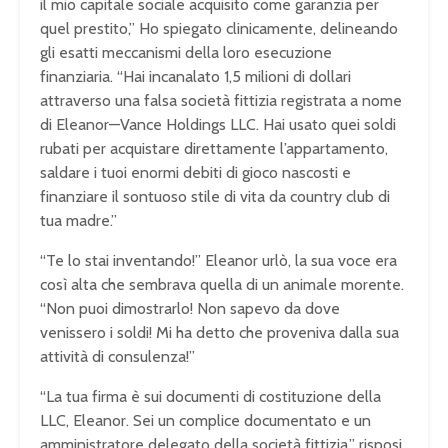
il mio capitale sociale acquisito come garanzia per
quel prestito,” Ho spiegato clinicamente, delineando
gli esatti meccanismi della loro esecuzione
finanziaria. “Hai incanalato 1,5 milioni di dollari
attraverso una falsa società fittizia registrata a nome
di Eleanor—Vance Holdings LLC. Hai usato quei soldi
rubati per acquistare direttamente l’appartamento,
saldare i tuoi enormi debiti di gioco nascosti e
finanziare il sontuoso stile di vita da country club di
tua madre.”
“Te lo stai inventando!” Eleanor urlò, la sua voce era
così alta che sembrava quella di un animale morente.
“Non puoi dimostrarlo! Non sapevo da dove
venissero i soldi! Mi ha detto che proveniva dalla sua
attività di consulenza!”
“La tua firma è sui documenti di costituzione della
LLC, Eleanor. Sei un complice documentato e un
amministratore delegato della società fittizia,” risposi,