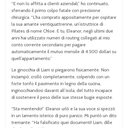
“E non lo affitta a clienti aziendali,” ho continuato,
sferrando il primo colpo fatale con precisione
chirurgica. “L’ha comprato appositamente per ospitare
la sua amante ventiquattrenne, un’istruttrice di
Pilates di nome Chloe. E tu, Eleanor, negli ultimi due
anni hai utilizzato numeri di routing collegati al mio
conto corrente secondario per pagare
automaticamente il mutuo mensile di 4.500 dollari su
quell’appartamento.”
Le ginocchia di Liam si piegarono fisicamente. Non
inciampò; crollò completamente, colpendo con un
forte tonfo il pavimento in legno della cucina,
inginocchiandosi davanti all’isola, del tutto incapace
di sostenere il peso delle sue stesse bugie esposte.
“Sta mentendo!” Eleanor urlò e la sua voce si spezzò
in un lamento isterico di puro panico. Mi puntò un dito
tremante. “Ha falsificato quei documenti! Liam, dille