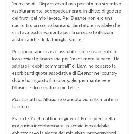
“nuovi soldi.” Disprezzava il mio passato ma si sentiva
assolutamente, sociopaticamente, in diritto di godere
dei frutti del mio lavoro. Per Eleanor non ero una
nuora. Ero un conto bancario illimitato e invisibile che
esisteva esclusivamente per finanziare le illusioni
aristocratiche della famiglia Vance.
Per cinque anni avevo assorbito silenziosamente le
loro richieste finanziarie per “mantenere la pace.” Ho
saldato i “debiti commerciali” di Liam, ho coperto le
esorbitanti quote associative di Eleanor nei country
club e ho ingoiato il mio orgoglio per mantenere
l’illusione di un matrimonio felice.
Ma stamattina l’illusione è andata violentemente in
frantumi.
Erano le 7 del mattino di giovedì. Ero in piedi nella
mia cucina incontaminata, in acciaio inossidabile,
abbottonavo la giacca del mio abito, preparandomi