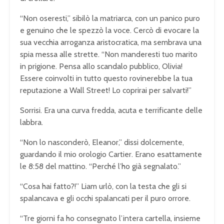
“Non oseresti,” sibilò la matriarca, con un panico puro
e genuino che le spezzò la voce. Cercò di evocare la
sua vecchia arroganza aristocratica, ma sembrava una
spia messa alle strette. “Non manderesti tuo marito
in prigione. Pensa allo scandalo pubblico, Olivia!
Essere coinvolti in tutto questo rovinerebbe la tua
reputazione a Wall Street! Lo coprirai per salvarti!”
Sorrisi. Era una curva fredda, acuta e terrificante delle
labbra.
“Non lo nasconderò, Eleanor,” dissi dolcemente,
guardando il mio orologio Cartier. Erano esattamente
le 8:58 del mattino. “Perché l’ho già segnalato.”
“Cosa hai fatto?!” Liam urlò, con la testa che gli si
spalancava e gli occhi spalancati per il puro orrore.
“Tre giorni fa ho consegnato l’intera cartella, insieme