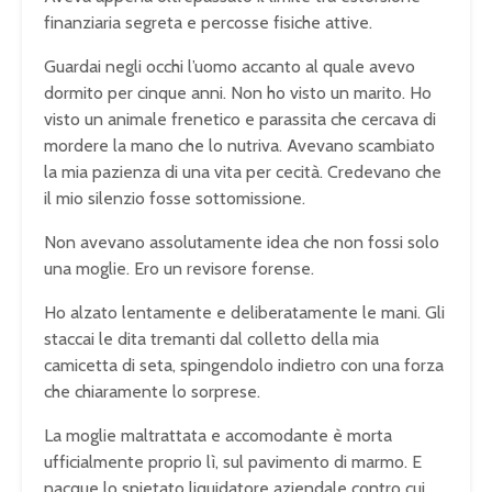
finanziaria segreta e percosse fisiche attive.
Guardai negli occhi l’uomo accanto al quale avevo
dormito per cinque anni. Non ho visto un marito. Ho
visto un animale frenetico e parassita che cercava di
mordere la mano che lo nutriva. Avevano scambiato
la mia pazienza di una vita per cecità. Credevano che
il mio silenzio fosse sottomissione.
Non avevano assolutamente idea che non fossi solo
una moglie. Ero un revisore forense.
Ho alzato lentamente e deliberatamente le mani. Gli
staccai le dita tremanti dal colletto della mia
camicetta di seta, spingendolo indietro con una forza
che chiaramente lo sorprese.
La moglie maltrattata e accomodante è morta
ufficialmente proprio lì, sul pavimento di marmo. E
nacque lo spietato liquidatore aziendale contro cui