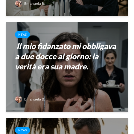
Emanuela B.
NEWS
Il mio fidanzato mi obbligava
a due docce al giorno: la
verità era sua madre.
Emanuela B.
NEWS