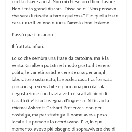
quella chiave aprirà. Non mi chiese un ultimo favore.
Non tentò grandi discorsi. Disse solo: “Non pensavo
che saresti riuscita a farne qualcosa.” E in quella frase
c’era tutto il veleno e tutta l’ammissione insieme.
Passò quasi un anno.
Il frutteto rifiorì.
Lo so che sembra una frase da cartolina, ma è la
verità. Gli alberi potati nel modo giusto, il terreno
pulito, le varietà antiche censite una per una, il
laboratorio sistemato, la vecchia casa trasformata
prima in spazio vivibile e poi in una piccola sala
degustazione con travi a vista e scaffali pieni di
barattoli. Misi un’insegna all’ingresso. All’inizio la
chiamai Ashcroft Orchard Preserves, non per
nostalgia, ma per strategia. Il nome aveva peso
locale. Le persone lo ricordavano. E io, in quel
momento, avevo più bisogno di sopravvivere che di