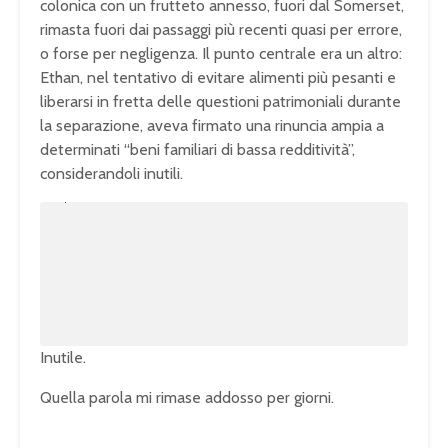
colonica con un frutteto annesso, fuori dal Somerset,
rimasta fuori dai passaggi più recenti quasi per errore,
o forse per negligenza. Il punto centrale era un altro:
Ethan, nel tentativo di evitare alimenti più pesanti e
liberarsi in fretta delle questioni patrimoniali durante
la separazione, aveva firmato una rinuncia ampia a
determinati “beni familiari di bassa redditività”,
considerandoli inutili.
U
n
L
m
o
u
a
t
d
e
e
d
:
1
0
0
.
0
0
%
Inutile.
Quella parola mi rimase addosso per giorni.