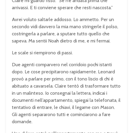
Claire mi guardò fisso. “Se n’è andata prima che
arrivassi. E ti conviene sperare che resti nascosta.”
Avrei voluto saltarle addosso. Lo ammetto. Per un
secondo vidi davvero la mia mano stringerle il polso,
costringerla a parlare, a sputare tutto quello che
sapeva. Ma sentii Noah dietro di me, e mi fermai.
Le scale si riempirono di passi.
Due agenti comparvero nel corridoio pochi istanti
dopo. Le cose precipitarono rapidamente. Leonard
provò a parlare per primo, con il tono liscio di chi è
abituato a cavarsela. Claire tentò di trasformare tutto
in un malinteso. Io consegnai la lettera, indicai i
documenti nell’appartamento, spiegai la telefonata, il
tentativo di entrare, le chiavi, il legame con Mason.
Gli agenti separarono tutti e cominciarono a fare
domande.