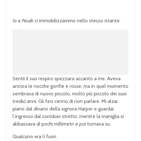
Io e Noah ci immobilizzammo nello stesso istante.
U
n
L
m
o
u
a
t
d
e
e
d
:
1
0
0
.
0
0
%
Sentii il suo respiro spezzarsi accanto a me. Aveva
ancora le nocche gonfie e rosse, ma in quel momento
sembrava di nuovo piccolo, molto più piccolo dei suoi
tredici anni. Gli feci cenno di non parlare. Mi alzai
piano dal divano della signora Harper e guardai
l’ingresso dal corridoio stretto, mentre la maniglia si
abbassava di pochi millimetri e poi tornava su.
Qualcuno era lì fuori.