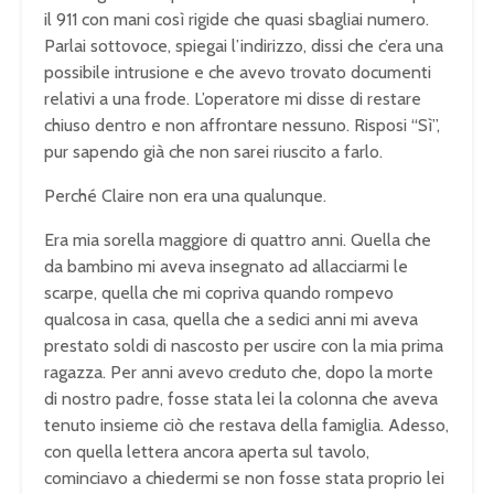
il 911 con mani così rigide che quasi sbagliai numero.
Parlai sottovoce, spiegai l’indirizzo, dissi che c’era una
possibile intrusione e che avevo trovato documenti
relativi a una frode. L’operatore mi disse di restare
chiuso dentro e non affrontare nessuno. Risposi “Sì”,
pur sapendo già che non sarei riuscito a farlo.
Perché Claire non era una qualunque.
Era mia sorella maggiore di quattro anni. Quella che
da bambino mi aveva insegnato ad allacciarmi le
scarpe, quella che mi copriva quando rompevo
qualcosa in casa, quella che a sedici anni mi aveva
prestato soldi di nascosto per uscire con la mia prima
ragazza. Per anni avevo creduto che, dopo la morte
di nostro padre, fosse stata lei la colonna che aveva
tenuto insieme ciò che restava della famiglia. Adesso,
con quella lettera ancora aperta sul tavolo,
cominciavo a chiedermi se non fosse stata proprio lei