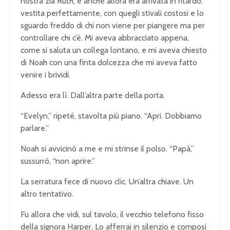
nostra zia Ruth, e anche allora era arrivata in ritardo,
vestita perfettamente, con quegli stivali costosi e lo
sguardo freddo di chi non viene per piangere ma per
controllare chi c’è. Mi aveva abbracciato appena,
come si saluta un collega lontano, e mi aveva chiesto
di Noah con una finta dolcezza che mi aveva fatto
venire i brividi.
Adesso era lì. Dall’altra parte della porta.
“Evelyn,” ripeté, stavolta più piano. “Apri. Dobbiamo
parlare.”
Noah si avvicinò a me e mi strinse il polso. “Papà,”
sussurrò, “non aprire.”
La serratura fece di nuovo clic. Un’altra chiave. Un
altro tentativo.
Fu allora che vidi, sul tavolo, il vecchio telefono fisso
della signora Harper. Lo afferrai in silenzio e composi