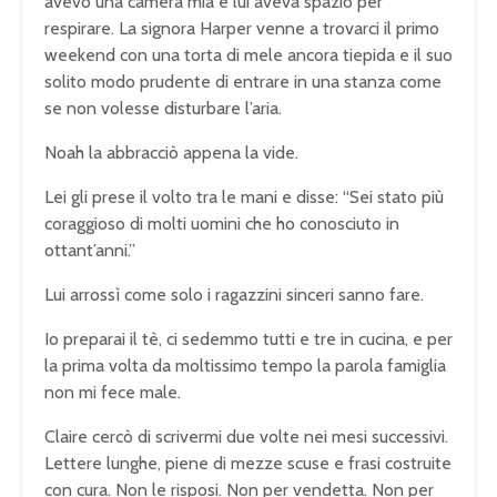
avevo una camera mia e lui aveva spazio per
respirare. La signora Harper venne a trovarci il primo
weekend con una torta di mele ancora tiepida e il suo
solito modo prudente di entrare in una stanza come
se non volesse disturbare l’aria.
Noah la abbracciò appena la vide.
Lei gli prese il volto tra le mani e disse: “Sei stato più
coraggioso di molti uomini che ho conosciuto in
ottant’anni.”
Lui arrossì come solo i ragazzini sinceri sanno fare.
Io preparai il tè, ci sedemmo tutti e tre in cucina, e per
la prima volta da moltissimo tempo la parola famiglia
non mi fece male.
Claire cercò di scrivermi due volte nei mesi successivi.
Lettere lunghe, piene di mezze scuse e frasi costruite
con cura. Non le risposi. Non per vendetta. Non per