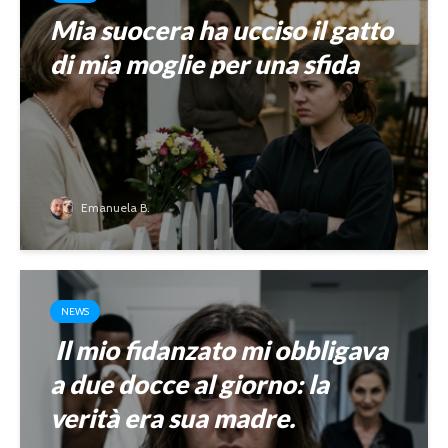
Mia suocera ha ucciso il gatto
di mia moglie per una sfida
Emanuela B.
NEWS
Il mio fidanzato mi obbligava
a due docce al giorno: la
verità era sua madre.