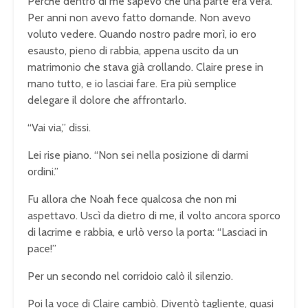
Perché dentro di me sapevo che una parte era vera.
Per anni non avevo fatto domande. Non avevo
voluto vedere. Quando nostro padre morì, io ero
esausto, pieno di rabbia, appena uscito da un
matrimonio che stava già crollando. Claire prese in
mano tutto, e io lasciai fare. Era più semplice
delegare il dolore che affrontarlo.
“Vai via,” dissi.
Lei rise piano. “Non sei nella posizione di darmi
ordini.”
Fu allora che Noah fece qualcosa che non mi
aspettavo. Uscì da dietro di me, il volto ancora sporco
di lacrime e rabbia, e urlò verso la porta: “Lasciaci in
pace!”
Per un secondo nel corridoio calò il silenzio.
Poi la voce di Claire cambiò. Diventò tagliente, quasi