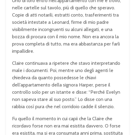
Uno di loro entrò nell’appartamento con me e trovò,
nelle cartelle sul tavolo, più di quello che speravo.
Copie di atti notarili, estratti conto, trasferimenti tra
società intestate a Leonard, firme di mio padre
visibilmente incongruenti su alcuni allegati, e una
bozza di procura con il mio nome. Non era ancora la
prova completa di tutto, ma era abbastanza per farli
impallidire.
Claire continuava a ripetere che stavo interpretando
male i documenti. Poi, mentre uno degli agenti le
chiedeva da quanto possedesse le chiavi
dell’appartamento della signora Harper, perse il
controllo solo per un istante e disse: “Perché Evelyn
non sapeva stare al suo posto.” Lo disse con una
rabbia così pura che nel corridoio cadde il silenzio.
Fu quello il momento in cui capii che la Claire che
ricordavo forse non era mai esistita davvero. O forse
era esistita, ma si era consumata anni prima, sostituita