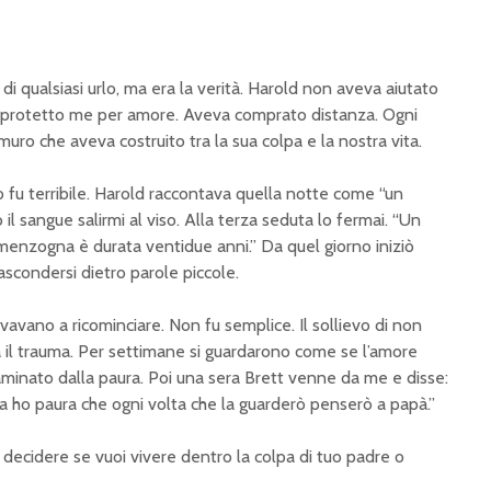
 di qualsiasi urlo, ma era la verità. Harold non aveva aiutato
a protetto me per amore. Aveva comprato distanza. Ogni
ro che aveva costruito tra la sua colpa e la nostra vita.
o fu terribile. Harold raccontava quella notte come “un
o il sangue salirmi al viso. Alla terza seduta lo fermai. “Un
enzogna è durata ventidue anni.” Da quel giorno iniziò
scondersi dietro parole piccole.
vavano a ricominciare. Non fu semplice. Il sollievo di non
a il trauma. Per settimane si guardarono come se l’amore
aminato dalla paura. Poi una sera Brett venne da me e disse:
 ho paura che ogni volta che la guarderò penserò a papà.”
i decidere se vuoi vivere dentro la colpa di tuo padre o