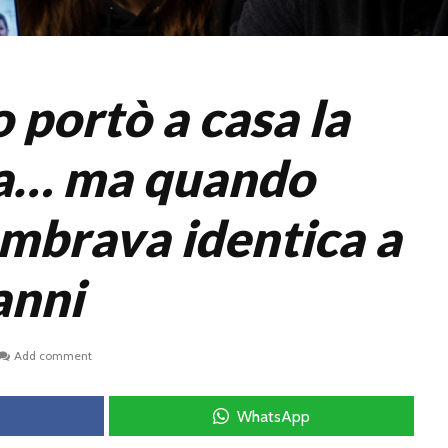
o portò a casa la
ta… ma quando
embrava identica a
anni
Add comment
WhatsApp