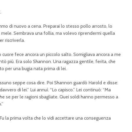
.
mo di nuovo a cena. Preparai lo stesso pollo arrosto, lo
di mele. Sembrava una follia, ma volevo riprendermi quella
r riscriverla.
 cuore fece ancora un piccolo salto. Somigliava ancora a me
ò più. Era solo Shannon. Una ragazza gentile, ferita, che
to per una bugia nata prima di lei.
nessuno seppe cosa dire. Poi Shannon guardò Harold e disse:
avvero di lei.” Lui annuì. “Lo capisco.” Lei continuò: “Ma
che se per le ragioni sbagliate. Quei soldi hanno permesso a
.”
 Fu la prima volta che lo vidi accettare una conseguenza