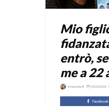
Mio figli
fidanza
entrò, s
me a 22 
Emanuela B.
01/05/2026
Facebook