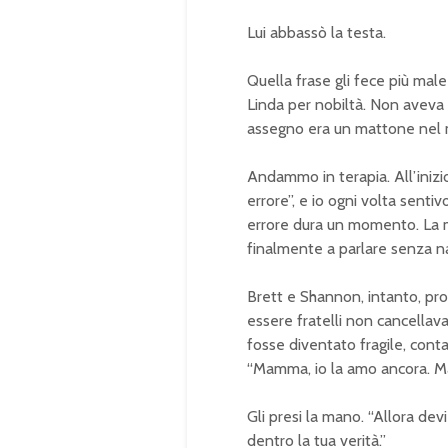
Lui abbassò la testa.
Quella frase gli fece più male
Linda per nobiltà. Non avev
assegno era un mattone nel mu
Andammo in terapia. All’inizi
errore”, e io ogni volta sentiv
errore dura un momento. La m
finalmente a parlare senza na
Brett e Shannon, intanto, pro
essere fratelli non cancellav
fosse diventato fragile, cont
“Mamma, io la amo ancora. Ma
Gli presi la mano. “Allora dev
dentro la tua verità.”