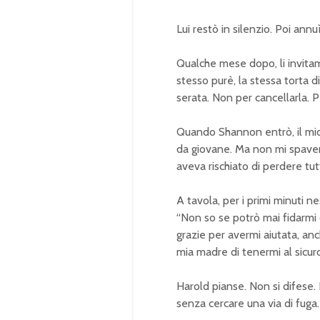
Lui restò in silenzio. Poi annuì
Qualche mese dopo, li invitam
stesso purè, la stessa torta 
serata. Non per cancellarla. Pe
Quando Shannon entrò, il mio
da giovane. Ma non mi spavent
aveva rischiato di perdere tut
A tavola, per i primi minuti 
“Non so se potrò mai fidarmi d
grazie per avermi aiutata, an
mia madre di tenermi al sicuro
Harold pianse. Non si difese.
senza cercare una via di fuga.