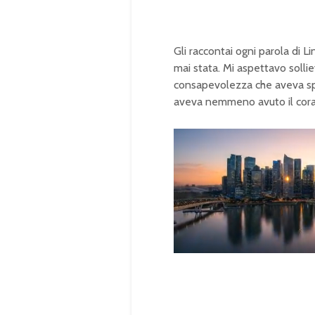
Gli raccontai ogni parola di L
mai stata. Mi aspettavo sollie
consapevolezza che aveva spr
aveva nemmeno avuto il coragg
U
n
L
m
o
u
a
t
d
e
e
d
:
1
0
0