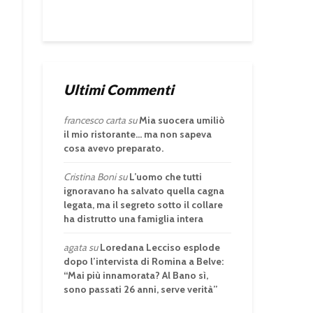
Ultimi Commenti
francesco carta
su
Mia suocera umiliò
il mio ristorante… ma non sapeva
cosa avevo preparato.
Cristina Boni
su
L’uomo che tutti
ignoravano ha salvato quella cagna
legata, ma il segreto sotto il collare
ha distrutto una famiglia intera
agata
su
Loredana Lecciso esplode
dopo l’intervista di Romina a Belve:
“Mai più innamorata? Al Bano sì,
sono passati 26 anni, serve verità”