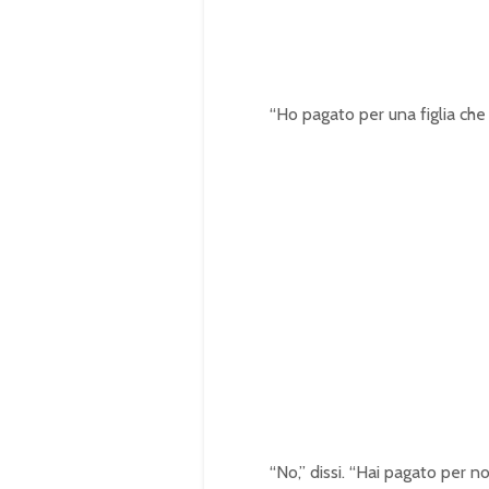
.
0
0
%
“Ho pagato per una figlia che
“No,” dissi. “Hai pagato per no