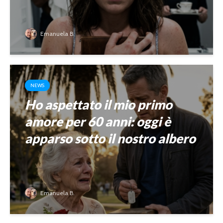
Emanuela B.
NEWS
Ho aspettato il mio primo
amore per 60 anni: oggi è
apparso sotto il nostro albero
Emanuela B.