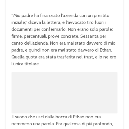
“Mio padre ha finanziato l’azienda con un prestito
iniziale,” diceva la lettera, e l’avvocato tirò fuori i
documenti per confermarlo. Non erano solo parole:
firme, percentuali, prove concrete. Sessanta per
cento dell’azienda. Non era mai stato davvero di mio
padre, e quindi non era mai stato davvero di Ethan.
Quella quota era stata trasferita nel trust, e io ne ero
l’unica titolare.
U
n
L
m
o
u
a
t
d
e
e
d
:
1
0
0
.
0
0
%
Il suono che uscì dalla bocca di Ethan non era
nemmeno una parola. Era qualcosa di più profondo,