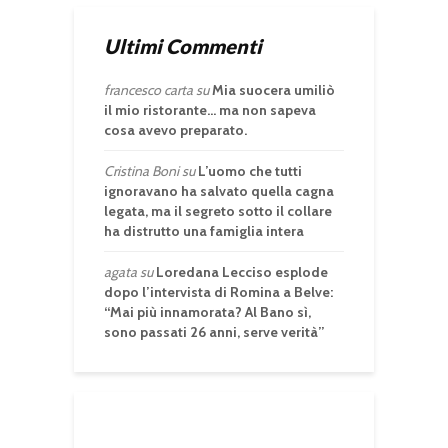
Ultimi Commenti
francesco carta
su
Mia suocera umiliò
il mio ristorante… ma non sapeva
cosa avevo preparato.
Cristina Boni
su
L’uomo che tutti
ignoravano ha salvato quella cagna
legata, ma il segreto sotto il collare
ha distrutto una famiglia intera
agata
su
Loredana Lecciso esplode
dopo l’intervista di Romina a Belve:
“Mai più innamorata? Al Bano sì,
sono passati 26 anni, serve verità”