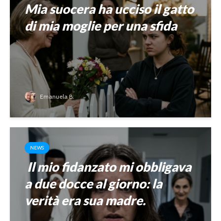
Mia suocera ha ucciso il gatto
di mia moglie per una sfida
Emanuela B.
NEWS
Il mio fidanzato mi obbligava
a due docce al giorno: la
verità era sua madre.