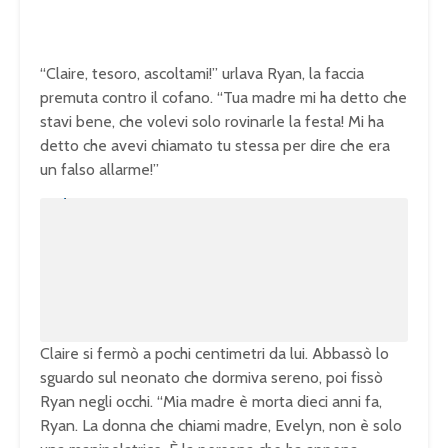
“Claire, tesoro, ascoltami!” urlava Ryan, la faccia
premuta contro il cofano. “Tua madre mi ha detto che
stavi bene, che volevi solo rovinarle la festa! Mi ha
detto che avevi chiamato tu stessa per dire che era
un falso allarme!”
U
n
L
m
o
u
a
t
d
e
e
d
:
1
0
0
.
0
0
%
Claire si fermò a pochi centimetri da lui. Abbassò lo
sguardo sul neonato che dormiva sereno, poi fissò
Ryan negli occhi. “Mia madre è morta dieci anni fa,
Ryan. La donna che chiami madre, Evelyn, non è solo