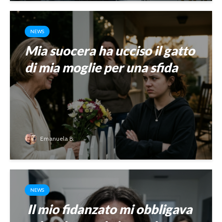
NEWS
Mia suocera ha ucciso il gatto
di mia moglie per una sfida
Emanuela B.
NEWS
Il mio fidanzato mi obbligava