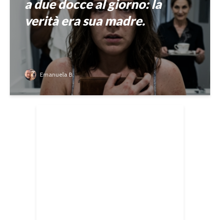
a due docce al giorno: la
verità era sua madre.
Emanuela B.