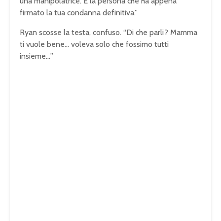
una manipolatrice. È la persona che ha appena
firmato la tua condanna definitiva.”
Ryan scosse la testa, confuso. “Di che parli? Mamma
ti vuole bene… voleva solo che fossimo tutti
insieme…”