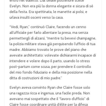
entrò nel vialetto. Dal sedile posteriore scese
Evelyn. Non era più la donna elegante e sicura di sé
della festa. Era spettinata, le manette ai polsi, e
urlava insulti osceni verso la casa.
“Vedi, Ryan,” continuò Claire, facendo un cenno
all’ufficiale per farlo allentare la presa, ma senza
permettergli di alzarsi, “mentre tu bevevi champagne,
la polizia militare stava già perquisendo l’ufficio di tua
madre. Abbiamo trovato le prove del piano che
avevate architettato: volevate dichiararmi incapace di
intendere e volere dopo il parto, usando lo stress
post-partum come scusa, per prendere il controllo
del mio fondo fiduciario e della mia posizione nella
ditta di costruzioni di mio padre.”
Evelyn aveva convinto Ryan che Claire fosse solo
una ragazza ricca e ingenua, una facile preda. Non
avevano mai sospettato che il “lavoro d’ufficio” di
Claire fosse coordinare unità d’élite per la difesa