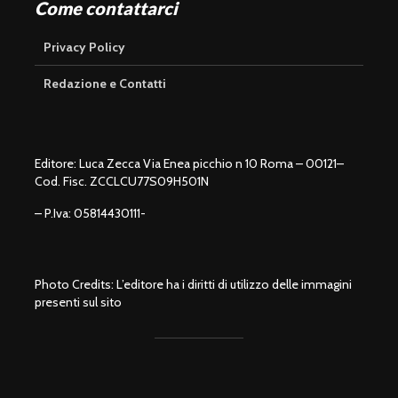
Come contattarci
Privacy Policy
Redazione e Contatti
Editore: Luca Zecca Via Enea picchio n 10 Roma – 00121–
Cod. Fisc. ZCCLCU77S09H501N
– P.Iva: 05814430111-
Photo Credits: L’editore ha i diritti di utilizzo delle immagini
presenti sul sito