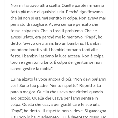
Non mi lasciavo altra scelta. Quelle parole mi hanno
fatto più male di qualsiasi urla. Perché significavano
che lui non si era mai sentito in colpa. Non aveva mai
pensato di sbagliare. Aveva sempre pensato che
fosse colpa mia. Che io fossi il problema. Che se
avessi urlato, era perché me lo meritavo. “Papà”, ho
detto, “avevo dieci anni. Ero un bambino. I bambini
prendono brutti voti. I bambini tornano tardi alle
feste. I bambini lasciano la luce accesa. Non è colpa
loro se i genitori urlano. È colpa dei genitori se non
sanno gestire la rabbia”.
Lui ha alzato la voce ancora di più. “Non devi parlarmi
così. Sono tuo padre. Merito rispetto”. Rispetto. La
parola magica. Quella che usava per zittirmi quando
ero piccolo. Quella che usava per farmi sentire in
colpa. Quella che usava per giustificare le sue urla.
“Papà”, ho detto, “il rispetto non si deve. Si guadagna.
E tu non lo hai guadagnato”. Lui è diventato rosso. Ho