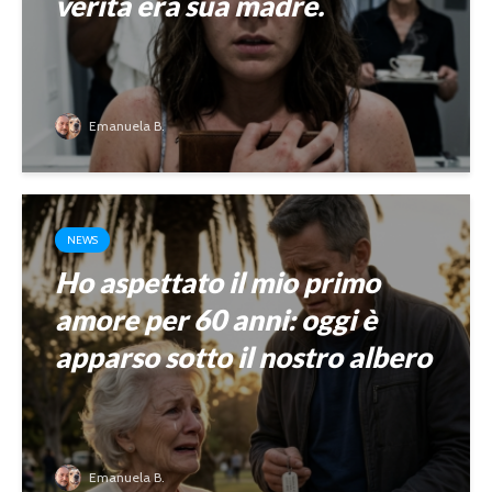
verità era sua madre.
Emanuela B.
NEWS
Ho aspettato il mio primo
amore per 60 anni: oggi è
apparso sotto il nostro albero
Emanuela B.