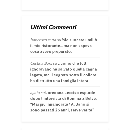
Ultimi Commenti
francesco carta
su
Mia suocera umiliò
il mio ristorante… ma non sapeva
cosa avevo preparato.
Cristina Boni
su
L’uomo che tutti
ignoravano ha salvato quella cagna
legata, ma il segreto sotto il collare
ha distrutto una famiglia intera
agata
su
Loredana Lecciso esplode
dopo l’intervista di Romina a Belve:
“Mai più innamorata? Al Bano sì,
sono passati 26 anni, serve verità”