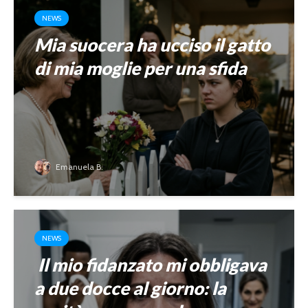
NEWS
Mia suocera ha ucciso il gatto
di mia moglie per una sfida
Emanuela B.
NEWS
Il mio fidanzato mi obbligava
a due docce al giorno: la