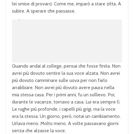
lei smise di provarci. Come me, imparò a stare zitta. A
subire. A sperare che passasse.
U
n
L
m
o
u
a
t
d
e
e
d
:
1
0
0
.
0
0
%
Quando andai al college, pensai che fosse finita. Non
avrei più dovuto sentire la sua voce alzata. Non avrei
più dovuto camminare sulle uova per non farlo
arrabbiare. Non avrei più dovuto avere paura nella
mia stessa casa. Per i primi anni, fu un sollievo. Poi,
durante le vacanze, tornavo a casa. Lui era sempre lì.
Le rughe più profonde, i capelli più grigi, ma la voce
era la stessa. Un giorno, però, notai un cambiamento.
Urlava meno. Molto meno. A volte passavano giorni
senza che alzasse la voce.