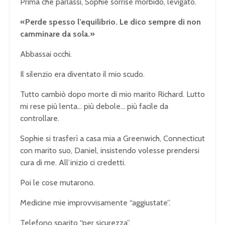
Prima che parlassi, Sophie sorrise morbido, levigato.
«Perde spesso l’equilibrio. Le dico sempre di non
camminare da sola.»
Abbassai occhi.
Il silenzio era diventato il mio scudo.
Tutto cambiò dopo morte di mio marito Richard. Lutto
mi rese più lenta… più debole… più facile da
controllare.
Sophie si trasferì a casa mia a Greenwich, Connecticut
con marito suo, Daniel, insistendo volesse prendersi
cura di me. All’inizio ci credetti.
Poi le cose mutarono.
Medicine mie improvvisamente “aggiustate”.
Telefono sparito “per sicurezza”.