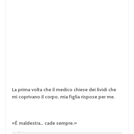
La prima volta che il medico chiese dei lividi che
mi coprivano il corpo, mia figlia rispose per me.
«È maldestra… cade sempre.»
U
n
L
m
o
u
a