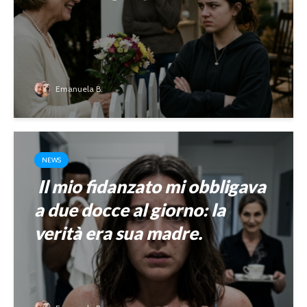
Emanuela B.
NEWS
Il mio fidanzato mi obbligava
a due docce al giorno: la
verità era sua madre.