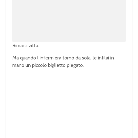
t
d
e
e
d
:
1
0
0
.
0
0
%
Rimanii zitta.
Ma quando l’infermiera tornò da sola, le infilai in
mano un piccolo biglietto piegato.