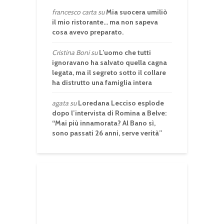
francesco carta
su
Mia suocera umiliò
il mio ristorante… ma non sapeva
cosa avevo preparato.
Cristina Boni
su
L’uomo che tutti
ignoravano ha salvato quella cagna
legata, ma il segreto sotto il collare
ha distrutto una famiglia intera
agata
su
Loredana Lecciso esplode
dopo l’intervista di Romina a Belve:
“Mai più innamorata? Al Bano sì,
sono passati 26 anni, serve verità”