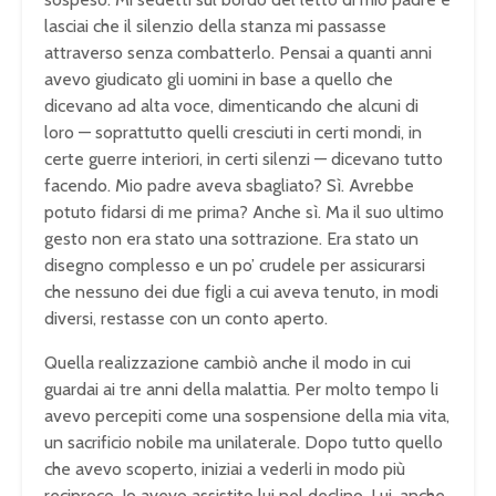
lasciai che il silenzio della stanza mi passasse
attraverso senza combatterlo. Pensai a quanti anni
avevo giudicato gli uomini in base a quello che
dicevano ad alta voce, dimenticando che alcuni di
loro — soprattutto quelli cresciuti in certi mondi, in
certe guerre interiori, in certi silenzi — dicevano tutto
facendo. Mio padre aveva sbagliato? Sì. Avrebbe
potuto fidarsi di me prima? Anche sì. Ma il suo ultimo
gesto non era stato una sottrazione. Era stato un
disegno complesso e un po’ crudele per assicurarsi
che nessuno dei due figli a cui aveva tenuto, in modi
diversi, restasse con un conto aperto.
Quella realizzazione cambiò anche il modo in cui
guardai ai tre anni della malattia. Per molto tempo li
avevo percepiti come una sospensione della mia vita,
un sacrificio nobile ma unilaterale. Dopo tutto quello
che avevo scoperto, iniziai a vederli in modo più
reciproco. Io avevo assistito lui nel declino. Lui, anche