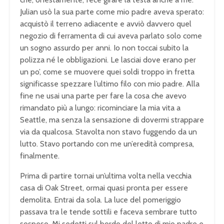
Julian usò la sua parte come mio padre aveva sperato:
acquistò il terreno adiacente e avviò davvero quel
negozio di ferramenta di cui aveva parlato solo come
un sogno assurdo per anni. Io non toccai subito la
polizza né le obbligazioni. Le lasciai dove erano per
un po’, come se muovere quei soldi troppo in fretta
significasse spezzare l’ultimo filo con mio padre. Alla
fine ne usai una parte per fare la cosa che avevo
rimandato più a lungo: ricominciare la mia vita a
Seattle, ma senza la sensazione di dovermi strappare
via da qualcosa. Stavolta non stavo fuggendo da un
lutto. Stavo portando con me un’eredità compresa,
finalmente.
Prima di partire tornai un’ultima volta nella vecchia
casa di Oak Street, ormai quasi pronta per essere
demolita. Entrai da sola. La luce del pomeriggio
passava tra le tende sottili e faceva sembrare tutto
sospeso. Mi sedetti sul bordo del letto di mio padre e