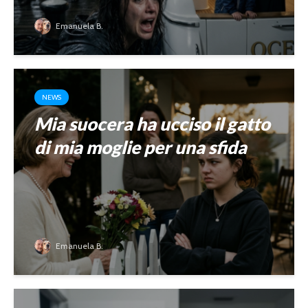
Emanuela B.
NEWS
Mia suocera ha ucciso il gatto
di mia moglie per una sfida
Emanuela B.