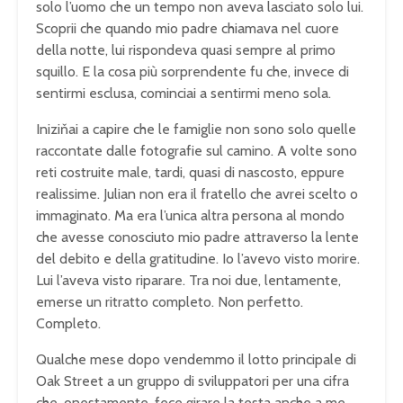
solo l’uomo che un tempo non aveva lasciato solo lui.
Scoprii che quando mio padre chiamava nel cuore
della notte, lui rispondeva quasi sempre al primo
squillo. E la cosa più sorprendente fu che, invece di
sentirmi esclusa, cominciai a sentirmi meno sola.
Iniziňai a capire che le famiglie non sono solo quelle
raccontate dalle fotografie sul camino. A volte sono
reti costruite male, tardi, quasi di nascosto, eppure
realissime. Julian non era il fratello che avrei scelto o
immaginato. Ma era l’unica altra persona al mondo
che avesse conosciuto mio padre attraverso la lente
del debito e della gratitudine. Io l’avevo visto morire.
Lui l’aveva visto riparare. Tra noi due, lentamente,
emerse un ritratto completo. Non perfetto.
Completo.
Qualche mese dopo vendemmo il lotto principale di
Oak Street a un gruppo di sviluppatori per una cifra
che, onestamente, fece girare la testa anche a me.