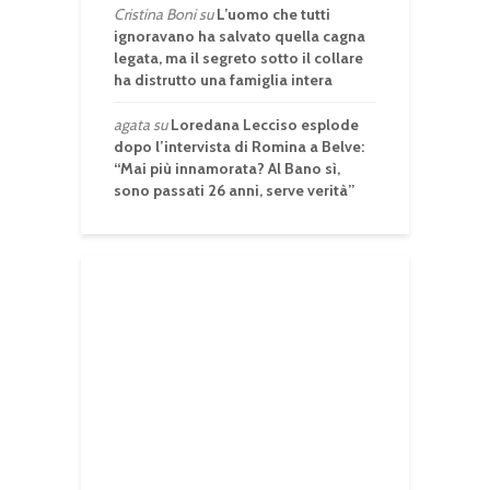
Cristina Boni
su
L’uomo che tutti
ignoravano ha salvato quella cagna
legata, ma il segreto sotto il collare
ha distrutto una famiglia intera
agata
su
Loredana Lecciso esplode
dopo l’intervista di Romina a Belve:
“Mai più innamorata? Al Bano sì,
sono passati 26 anni, serve verità”