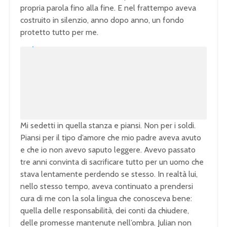
propria parola fino alla fine. E nel frattempo aveva
costruito in silenzio, anno dopo anno, un fondo
protetto tutto per me.
U
n
L
m
o
u
a
t
d
e
e
d
:
1
0
0
.
0
0
%
Mi sedetti in quella stanza e piansi. Non per i soldi.
Piansi per il tipo d’amore che mio padre aveva avuto
e che io non avevo saputo leggere. Avevo passato
tre anni convinta di sacrificare tutto per un uomo che
stava lentamente perdendo se stesso. In realtà lui,
nello stesso tempo, aveva continuato a prendersi
cura di me con la sola lingua che conosceva bene:
quella delle responsabilità, dei conti da chiudere,
delle promesse mantenute nell’ombra. Julian non