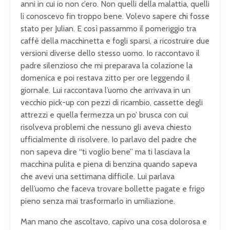
anni in cui io non c’ero. Non quelli della malattia, quelli
li conoscevo fin troppo bene. Volevo sapere chi fosse
stato per Julian. E così passammo il pomeriggio tra
caffè della macchinetta e fogli sparsi, a ricostruire due
versioni diverse dello stesso uomo. Io raccontavo il
padre silenzioso che mi preparava la colazione la
domenica e poi restava zitto per ore leggendo il
giornale. Lui raccontava l’uomo che arrivava in un
vecchio pick-up con pezzi di ricambio, cassette degli
attrezzi e quella fermezza un po’ brusca con cui
risolveva problemi che nessuno gli aveva chiesto
ufficialmente di risolvere. Io parlavo del padre che
non sapeva dire “ti voglio bene” ma ti lasciava la
macchina pulita e piena di benzina quando sapeva
che avevi una settimana difficile. Lui parlava
dell’uomo che faceva trovare bollette pagate e frigo
pieno senza mai trasformarlo in umiliazione.
Man mano che ascoltavo, capivo una cosa dolorosa e