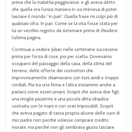
prima che la malattia peggiorasse, e gli aveva detto
che quella era l’unica maniera in cui riteneva di poter
lasciare il mondo “in pari”. Quella frase mi colpì più di
qualsiasi cifra. In pari. Come se la vita fosse stata per
lui un vecchio registro da sistemare prima di chiudere
l’ultima pagina.
Continuai a vedere Julian nelle settimane successive,
prima per forza di cose, poi per scelta. Dovevamo
occuparci del passaggio della casa, della stima del
terreno, delle offerte dei costruttori che
improvvisamente chiamavano con toni avidi e troppo
cordiali. Ma tra una firma e l’altra iniziammo anche a
parlarci come esseri umani. Scoprii che aveva due figli,
una moglie paziente e una piccola ditta idraulica
costruita con le mani e con orari impossibili. Scoprii
che aveva pagato di tasca propria alcune delle cure di
mio padre non perché volesse comprare credito
morale, ma perché non gli sembrava giusto lasciare