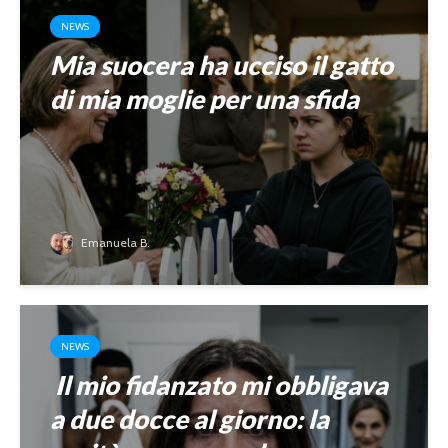
NEWS
Mia suocera ha ucciso il gatto
di mia moglie per una sfida
Emanuela B.
NEWS
Il mio fidanzato mi obbligava
a due docce al giorno: la