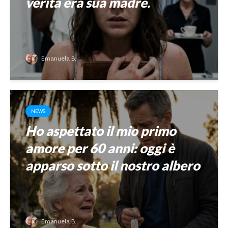
verità era sua madre.
Emanuela B.
NEWS
Ho aspettato il mio primo
amore per 60 anni: oggi è
apparso sotto il nostro albero
Emanuela B.