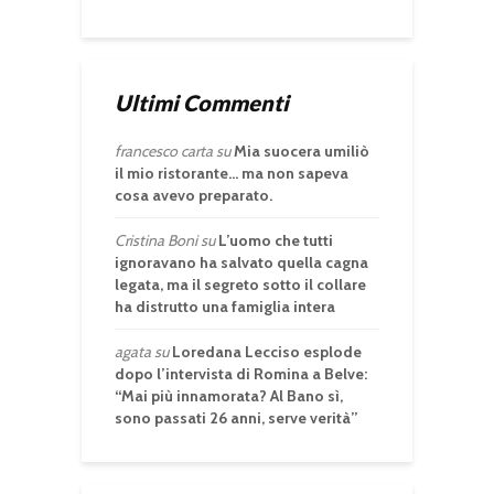
Ultimi Commenti
francesco carta
su
Mia suocera umiliò
il mio ristorante… ma non sapeva
cosa avevo preparato.
Cristina Boni
su
L’uomo che tutti
ignoravano ha salvato quella cagna
legata, ma il segreto sotto il collare
ha distrutto una famiglia intera
agata
su
Loredana Lecciso esplode
dopo l’intervista di Romina a Belve:
“Mai più innamorata? Al Bano sì,
sono passati 26 anni, serve verità”