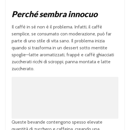
Perché sembra innocuo
Il caffè in sé non è il problema. Infatti, il caffè
semplice, se consumato con moderazione, può far
parte di uno stile di vita sano. Il problema inizia
quando si trasforma in un dessert sotto mentite
spoglie—latte aromatizzati, frappé e caffè ghiacciati
zuccherati ricchi di sciroppi, panna montata e latte
zuccherato.
U
n
L
m
o
u
a
t
d
e
e
d
:
1
0
0
.
0
0
%
Queste bevande contengono spesso elevate
quantità di zucchero e caffeina, creando una