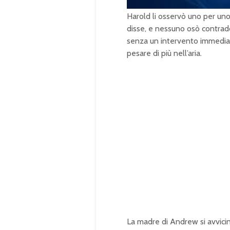
n
m
u
Harold li osservò uno per uno,
t
e
disse, e nessuno osò contraddi
senza un intervento immediat
pesare di più nell’aria.
La madre di Andrew si avvicin