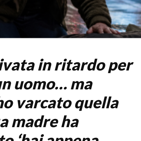
vata in ritardo per
 un uomo… ma
o varcato quella
ua madre ha
to ‘hai appena