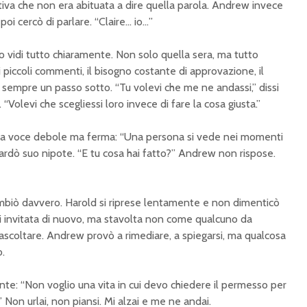
entiva che non era abituata a dire quella parola. Andrew invece
 poi cercò di parlare. “Claire… io…”
 vidi tutto chiaramente. Non solo quella sera, ma tutto
 piccoli commenti, il bisogno costante di approvazione, il
 sempre un passo sotto. “Tu volevi che me ne andassi,” dissi
“Volevi che scegliessi loro invece di fare la cosa giusta.”
una voce debole ma ferma: “Una persona si vede nei momenti
uardò suo nipote. “E tu cosa hai fatto?” Andrew non rispose.
cambiò davvero. Harold si riprese lentamente e non dimenticò
ui invitata di nuovo, ma stavolta non come qualcuno da
ascoltare. Andrew provò a rimediare, a spiegarsi, ma qualcosa
o.
nte: “Non voglio una vita in cui devo chiedere il permesso per
Non urlai, non piansi. Mi alzai e me ne andai.