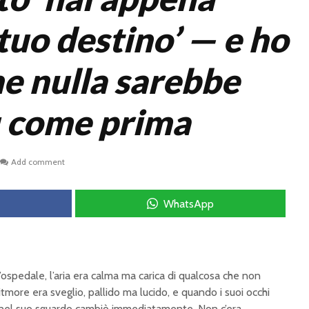
 tuo destino’ — e ho
he nulla sarebbe
ù come prima
Add comment
WhatsApp
ospedale, l’aria era calma ma carica di qualcosa che non
itmore era sveglio, pallido ma lucido, e quando i suoi occhi
a nel suo sguardo cambiò immediatamente. Non c’era