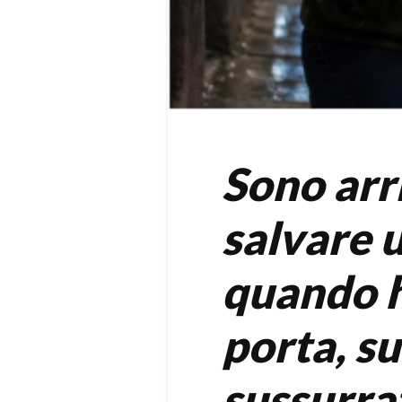
Sono arri
salvare
quando h
porta, s
sussurra