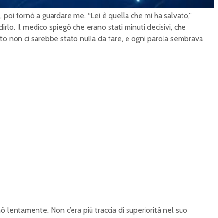
L
o
 poi tornò a guardare me. “Lei è quella che mi ha salvato,”
a
d
e
rlo. Il medico spiegò che erano stati minuti decisivi, che
d
:
o non ci sarebbe stato nulla da fare, e ogni parola sembrava
1
0
0
.
0
0
%
ò lentamente. Non c’era più traccia di superiorità nel suo