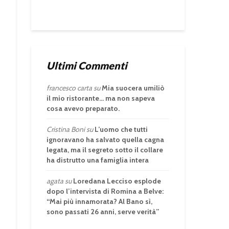
Ultimi Commenti
francesco carta
su
Mia suocera umiliò
il mio ristorante… ma non sapeva
cosa avevo preparato.
Cristina Boni
su
L’uomo che tutti
ignoravano ha salvato quella cagna
legata, ma il segreto sotto il collare
ha distrutto una famiglia intera
agata
su
Loredana Lecciso esplode
dopo l’intervista di Romina a Belve:
“Mai più innamorata? Al Bano sì,
sono passati 26 anni, serve verità”