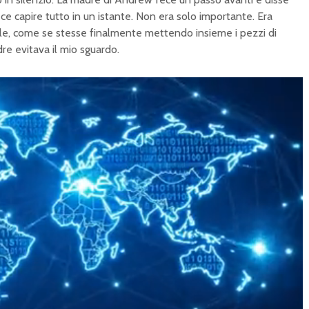
ce capire tutto in un istante. Non era solo importante. Era
e, come se stesse finalmente mettendo insieme i pezzi di
re evitava il mio sguardo.