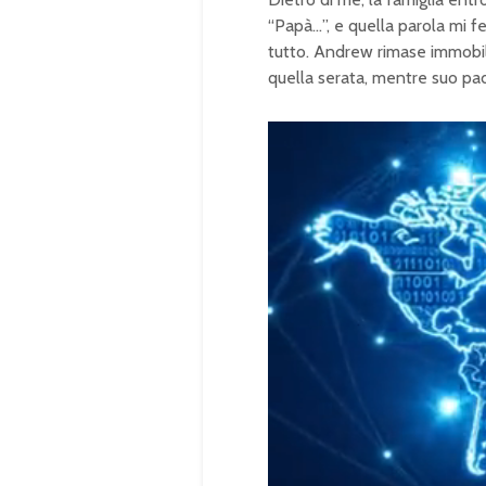
“Papà…”, e quella parola mi fe
tutto. Andrew rimase immobil
quella serata, mentre suo pad
U