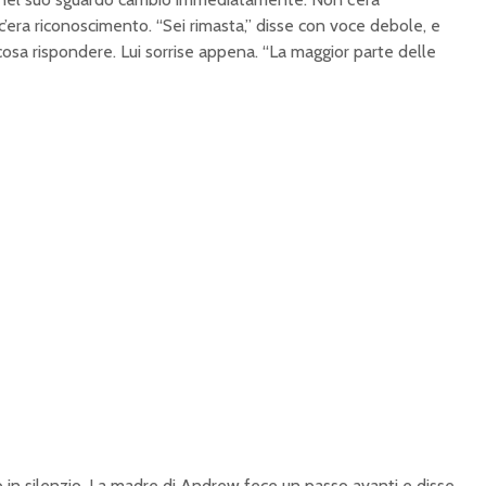
c’era riconoscimento. “Sei rimasta,” disse con voce debole, e
osa rispondere. Lui sorrise appena. “La maggior parte delle
rò in silenzio. La madre di Andrew fece un passo avanti e disse