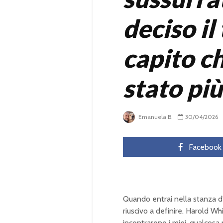
deciso il
capito c
stato pi
Emanuela B.
30/04/2026
Facebook
Quando entrai nella stanza d’
riuscivo a definire. Harold Wh
incontrarono i miei, qualcos