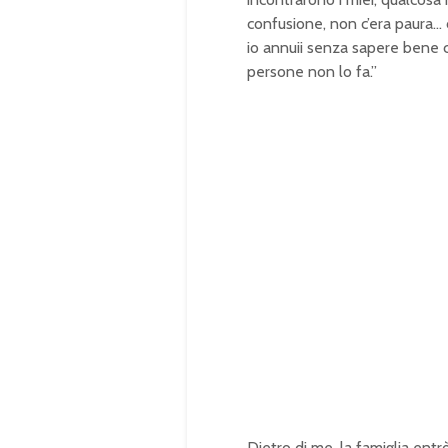
confusione, non c’era paura… 
io annuii senza sapere bene c
persone non lo fa.”
Dietro di me, la famiglia ent