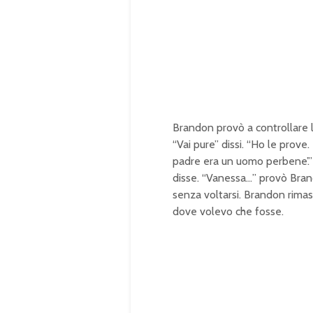
t
d
e
e
d
:
1
0
0
.
0
0
%
Brandon provò a controllare la
“Vai pure” dissi. “Ho le prove.
padre era un uomo perbene’.”
disse. “Vanessa…” provò Brand
senza voltarsi. Brandon rimas
dove volevo che fosse.