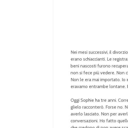
Nei mesi successivi, il divor
erano schiaccianti. Le registra
beni nascosti furono recupera
non si fece più vedere. Non 
Non le era mai importato. Io 
eravamo entrambe lontane. E
Oggi Sophie ha tre anni. Corre
glielo racconterò. Forse no. 
averlo lasciato. Non per averl
conversazioni. Ho fatto quel
che credono di non avere scam