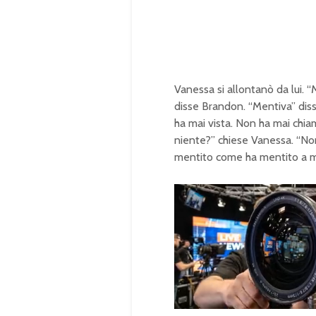
Vanessa si allontanò da lui. “
disse Brandon. “Mentiva” diss
ha mai vista. Non ha mai chi
niente?” chiese Vanessa. “Non t
mentito come ha mentito a m
U
n
L
m
o
u
a