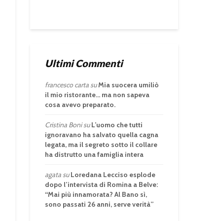
Ultimi Commenti
francesco carta
su
Mia suocera umiliò
il mio ristorante… ma non sapeva
cosa avevo preparato.
Cristina Boni
su
L’uomo che tutti
ignoravano ha salvato quella cagna
legata, ma il segreto sotto il collare
ha distrutto una famiglia intera
agata
su
Loredana Lecciso esplode
dopo l’intervista di Romina a Belve:
“Mai più innamorata? Al Bano sì,
sono passati 26 anni, serve verità”