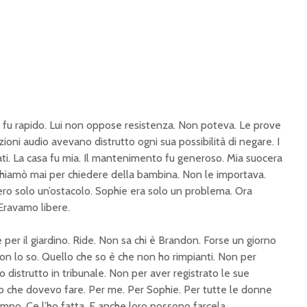
zio fu rapido. Lui non oppose resistenza. Non poteva. Le prove
zioni audio avevano distrutto ogni sua possibilità di negare. I
ti. La casa fu mia. Il mantenimento fu generoso. Mia suocera
chiamò mai per chiedere della bambina. Non le importava.
ero solo un’ostacolo. Sophie era solo un problema. Ora
ravamo libere.
 per il giardino. Ride. Non sa chi è Brandon. Forse un giorno
Non lo so. Quello che so è che non ho rimpianti. Non per
o distrutto in tribunale. Non per aver registrato le sue
lo che dovevo fare. Per me. Per Sophie. Per tutte le donne
po. Ce l’ho fatta. E anche loro possono farcela.