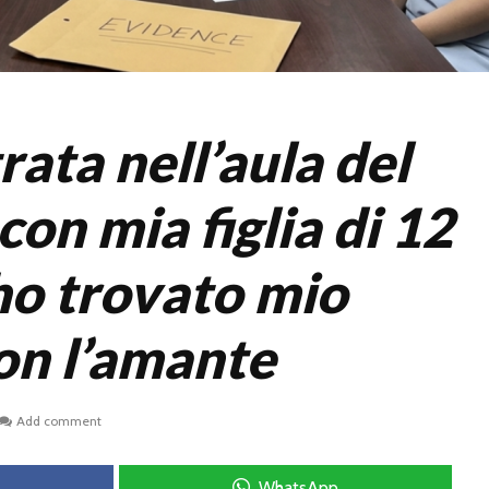
ata nell’aula del
con mia figlia di 12
 ho trovato mio
on l’amante
Add comment
WhatsApp