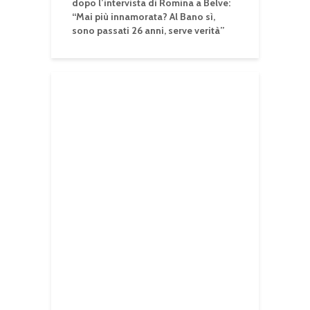
dopo l’intervista di Romina a Belve:
“Mai più innamorata? Al Bano sì,
sono passati 26 anni, serve verità”