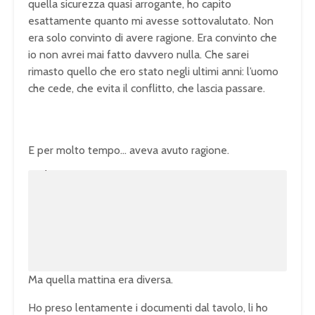
quella sicurezza quasi arrogante, ho capito
esattamente quanto mi avesse sottovalutato. Non
era solo convinto di avere ragione. Era convinto che
io non avrei mai fatto davvero nulla. Che sarei
rimasto quello che ero stato negli ultimi anni: l’uomo
che cede, che evita il conflitto, che lascia passare.
E per molto tempo… aveva avuto ragione.
U
n
L
m
o
u
a
t
d
e
e
d
:
1
0
0
.
0
0
%
Ma quella mattina era diversa.
Ho preso lentamente i documenti dal tavolo, li ho