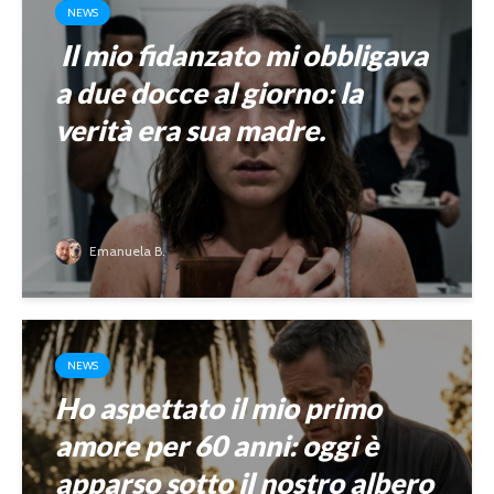
NEWS
Il mio fidanzato mi obbligava
a due docce al giorno: la
verità era sua madre.
Emanuela B.
NEWS
Ho aspettato il mio primo
amore per 60 anni: oggi è
apparso sotto il nostro albero