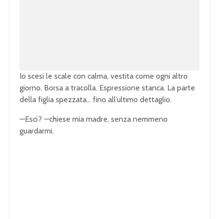
o
u
a
t
d
e
e
d
:
1
0
0
.
0
0
%
Io scesi le scale con calma, vestita come ogni altro
giorno. Borsa a tracolla. Espressione stanca. La parte
della figlia spezzata… fino all’ultimo dettaglio.
—Esci? —chiese mia madre, senza nemmeno
guardarmi.