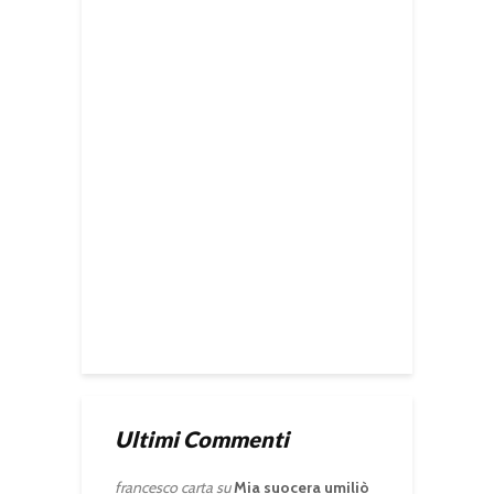
Ultimi Commenti
francesco carta
su
Mia suocera umiliò