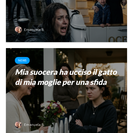
Emanuela B.
NEWS
Mia suocera ha ucciso il gatto
di mia moglie per una sfida
Emanuela B.