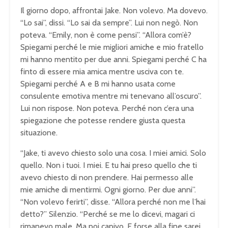
Il giorno dopo, affrontai Jake. Non volevo. Ma dovevo.
“Lo sai”, dissi. “Lo sai da sempre”. Lui non negò. Non
poteva. “Emily, non è come pensi”. “Allora com’è?
Spiegami perché le mie migliori amiche e mio fratello
mi hanno mentito per due anni. Spiegami perché C ha
finto di essere mia amica mentre usciva con te.
Spiegami perché A e B mi hanno usata come
consulente emotiva mentre mi tenevano all’oscuro”.
Lui non rispose. Non poteva. Perché non c’era una
spiegazione che potesse rendere giusta questa
situazione.
“Jake, ti avevo chiesto solo una cosa. I miei amici. Solo
quello. Non i tuoi. I miei. E tu hai preso quello che ti
avevo chiesto di non prendere. Hai permesso alle
mie amiche di mentirmi. Ogni giorno. Per due anni”.
“Non volevo ferirti”, disse. “Allora perché non me l’hai
detto?” Silenzio. “Perché se me lo dicevi, magari ci
rimanevo male. Ma poi capivo. E forse alla fine sarei