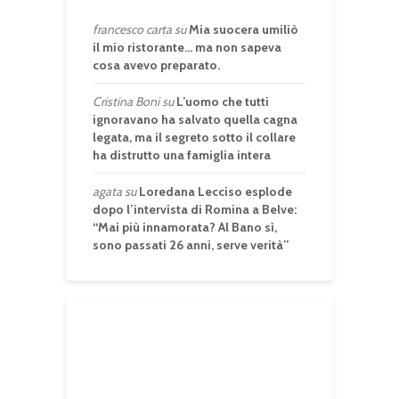
francesco carta
su
Mia suocera umiliò
il mio ristorante… ma non sapeva
cosa avevo preparato.
Cristina Boni
su
L’uomo che tutti
ignoravano ha salvato quella cagna
legata, ma il segreto sotto il collare
ha distrutto una famiglia intera
agata
su
Loredana Lecciso esplode
dopo l’intervista di Romina a Belve:
“Mai più innamorata? Al Bano sì,
sono passati 26 anni, serve verità”