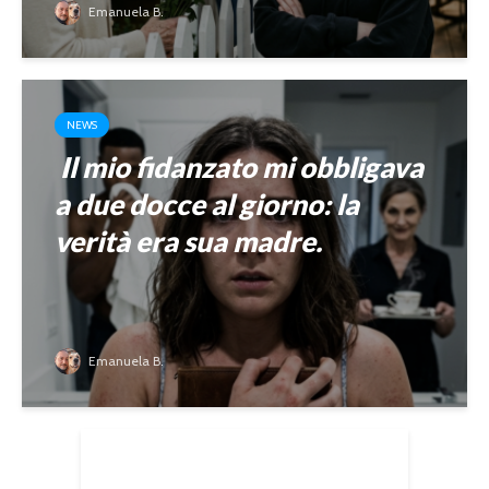
Emanuela B.
NEWS
Il mio fidanzato mi obbligava
a due docce al giorno: la
verità era sua madre.
Emanuela B.