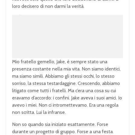
loro decisero di non darmi la verità.
U
n
L
m
o
u
a
t
d
e
e
d
:
1
0
0
.
0
0
%
Mio fratello gemello, Jake, è sempre stato una
presenza costante nella mia vita. Non siamo identici,
ma siamo simili. Abbiamo gli stessi occhi, lo stesso
sorriso, la stessa testardaggine. Crescendo, abbiamo
litigato come tutti i fratelli. Ma c’era una cosa su cui
eravamo d’accordo: i confini. Jake aveva i suoi amici. Io
avevo i miei. Non ci intromettevamo. Era una regola
non scritta. Lui la infranse.
Non so quando sia iniziato esattamente. Forse
durante un progetto di gruppo. Forse a una festa.