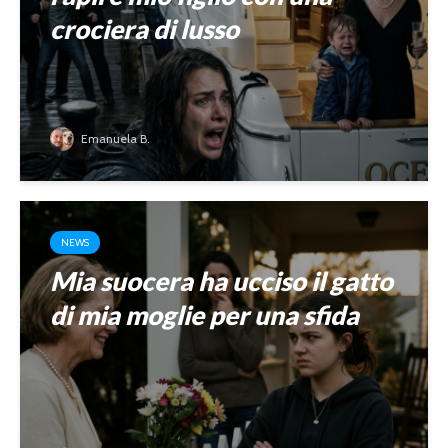
crociera di lusso
Emanuela B.
NEWS
Mia suocera ha ucciso il gatto
di mia moglie per una sfida