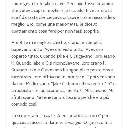
come gestirlo. Io glieli davo. Pensavo fosse un’amica
che voleva capire meglio mio fratello. Invece, era la
sua fidanzata che cercava di capire come nascondersi
meglio. E io, come una marionetta, le dicevo
esattamente cosa fare per non farsi scoprire.
A e B, le mie migliori amiche, erano le complici.
Sapevano tutto. Avevano visto tutto. Avevano
coperto tutto. Quando Jake e C litigavano, loro erano
lì. Quando Jake e C si riconciliavano, loro erano lì.
Quando Jake e C avevano bisogno di un posto dove
incontrarsi, loro offrivano le loro case. E poi venivano
da me. Mi dicevano: “Jake è strano ultimamente”, “C è
arrabbiata con qualcuno, sai niente?”. Mi usavano. Mi
sfruttavano. Mi tenevano all’oscuro perché era più
comodo così.
La scoperta fu casuale. A era arrabbiata con C per
qualcosa successo durante il viaggio. Organizzò una