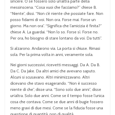
sincere. O se fossero solo un’altra parte della
messinscena. “Cosa vuoi che facciamo?” chiese B.
“Niente”, dissi. “Non c’è niente che possiate fare. Non
posso fidarmi di voi. Non ora. Forse mai. Forse un
giorno. Ma non ora”. “Significa che l’amicizia è finita?”
chiese A. La guardai. “Non lo so. Forse sì. Forse no.
Per ora, ho bisogno di stare lontano da voi. Da tutti”.
Si alzarono. Andarono via. La porta si chiuse. Rimasi
sola. Per la prima volta in anni, veramente sola.
Nei giorni successivi, ricevetti messaggi. Da A. Da B.
Da C. Da Jake. Da altri amici che avevano saputo.
Alcuni si scusavano. Altri minimizzavano. Altri
dicevano che stavo esagerando. “Non è successo
niente di che”, disse una. “Sono solo due anni”, disse
un’altra. Solo due anni. Come se il tempo fosse l’unica
cosa che contava. Come se due anni di bugie fossero
meno gravi di due mesi. Come se la fiducia fosse una
questione di quantità, non di qualità.