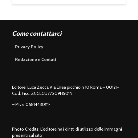
Come contattarci
Privacy Policy
Redazione e Contatti
Editore: Luca Zecca Via Enea picchio n 10 Roma – 00121–
Cod. Fisc. ZCCLCU77S09H501N
– P.Iva: 05814430111-
Photo Credits: L’editore ha i diritti di utilizzo delle immagini
presenti sul sito