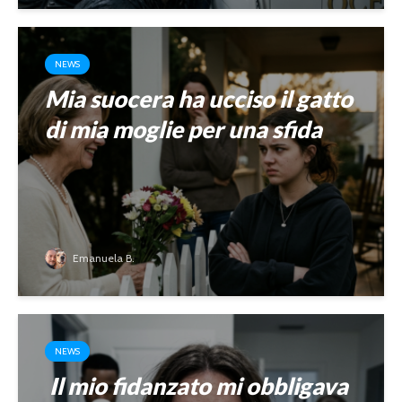
NEWS
Mia suocera ha ucciso il gatto
di mia moglie per una sfida
Emanuela B.
NEWS
Il mio fidanzato mi obbligava