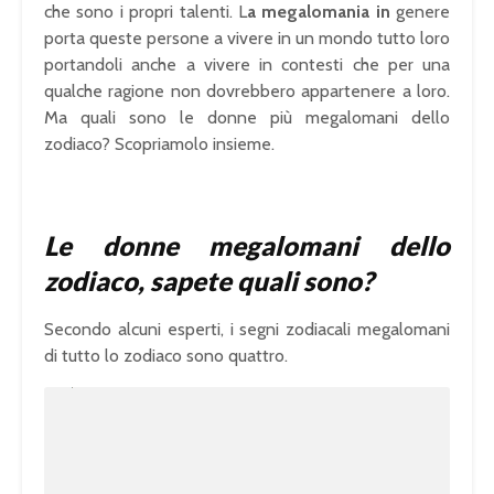
che sono i propri talenti. L
a megalomania in
genere
porta queste persone a vivere in un mondo tutto loro
portandoli anche a vivere in contesti che per una
qualche ragione non dovrebbero appartenere a loro.
Ma quali sono le donne più megalomani dello
zodiaco? Scopriamolo insieme.
Le donne megalomani dello
zodiaco, sapete quali sono?
Secondo alcuni esperti, i segni zodiacali megalomani
di tutto lo zodiaco sono quattro.
U
n
L
m
o
u
a
t
d
e
e
d
:
1
0
0
.
0
0
%