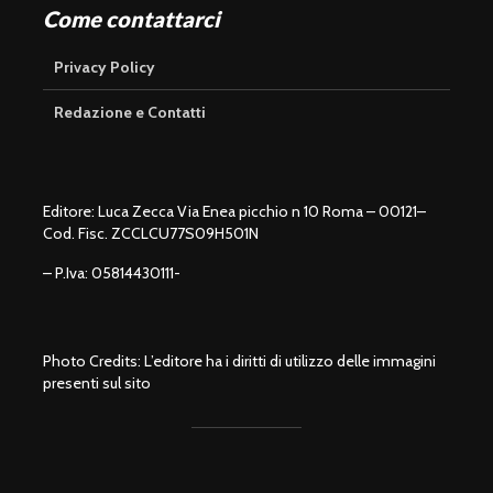
Come contattarci
Privacy Policy
Redazione e Contatti
Editore: Luca Zecca Via Enea picchio n 10 Roma – 00121–
Cod. Fisc. ZCCLCU77S09H501N
– P.Iva: 05814430111-
Photo Credits: L’editore ha i diritti di utilizzo delle immagini
presenti sul sito