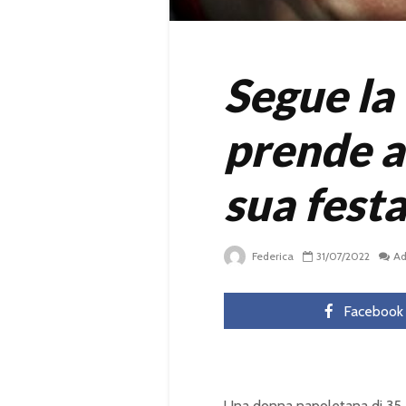
Segue la 
prende a
sua fest
Federica
31/07/2022
A
Facebook
Una donna napoletana di 35 a