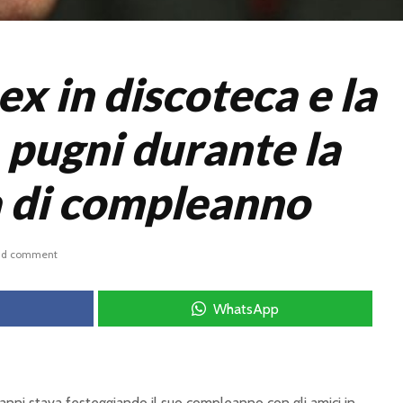
ex in discoteca e la
 pugni durante la
a di compleanno
dd comment
WhatsApp
nni stava festeggiando il suo compleanno con gli amici in