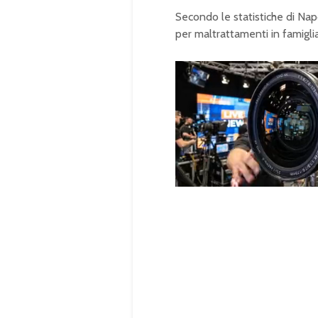
Secondo le statistiche di Nap
per maltrattamenti in famigli
U
n
L
m
o
u
a
t
d
e
e
d
:
1
0
0
.
0
0
%