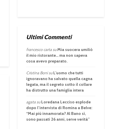
Ultimi Commenti
francesco carta
su
Mia suocera umiliò
il mio ristorante… ma non sapeva
cosa avevo preparato.
Cristina Boni
su
L’uomo che tutti
ignoravano ha salvato quella cagna
legata, ma il segreto sotto il collare
ha distrutto una famiglia intera
agata
su
Loredana Lecciso esplode
dopo l’intervista di Romina a Belve:
“Mai più innamorata? Al Bano sì,
sono passati 26 anni, serve verità”