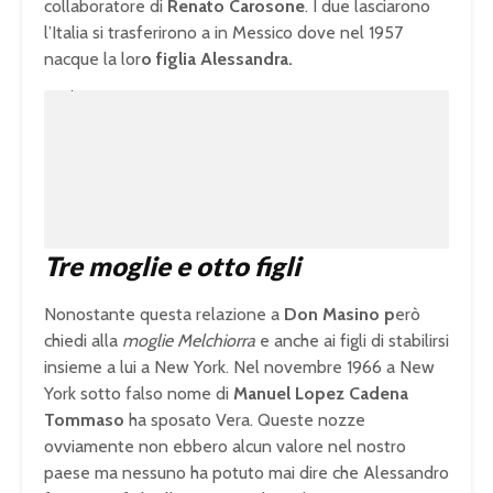
collaboratore di
Renato Carosone
. I due lasciarono
l’Italia si trasferirono a in Messico dove nel 1957
nacque la lor
o figlia Alessandra.
U
n
L
m
o
u
a
t
d
e
e
d
:
1
0
0
.
0
0
%
Tre moglie e otto figli
Nonostante questa relazione a
Don Masino p
erò
chiedi alla
moglie Melchiorra
e anche ai figli di stabilirsi
insieme a lui a New York. Nel novembre 1966 a New
York sotto falso nome di
Manuel Lopez Cadena
Tommaso
ha sposato Vera. Queste nozze
ovviamente non ebbero alcun valore nel nostro
paese ma nessuno ha potuto mai dire che Alessandro