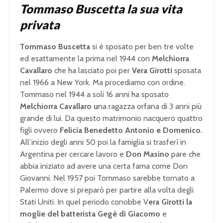
Tommaso Buscetta la sua vita
privata
Tommaso Buscetta
si è sposato per ben tre volte
ed esattamente la prima nel 1944 con
Melchiorra
Cavallaro
che ha lasciato poi per
Vera Girotti
sposata
nel 1966 a New York. Ma procediamo con ordine.
Tommaso nel 1944 a soli 16 anni ha sposato
Melchiorra Cavallaro u
na ragazza orfana di 3 anni più
grande di lui. Da questo matrimonio nacquero quattro
figli ovvero
Felicia Benedetto Antonio e Domenico.
All’inizio degli anni 50 poi la famiglia si trasferì in
Argentina per cercare lavoro e
Don Masino
pare che
abbia iniziato ad avere una certa fama come Don
Giovanni. Nel 1957 poi Tommaso sarebbe tornato a
Palermo dove si preparò per partire alla volta degli
Stati Uniti. In quel periodo conobbe V
era Girotti la
moglie del batterista
Gegè di Giacomo
e