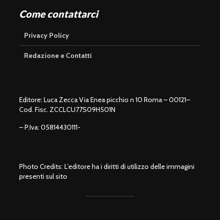
Come contattarci
Privacy Policy
Redazione e Contatti
Editore: Luca Zecca Via Enea picchio n 10 Roma – 00121–
Cod. Fisc. ZCCLCU77S09H501N
– P.Iva: 05814430111-
Photo Credits: L’editore ha i diritti di utilizzo delle immagini
presenti sul sito