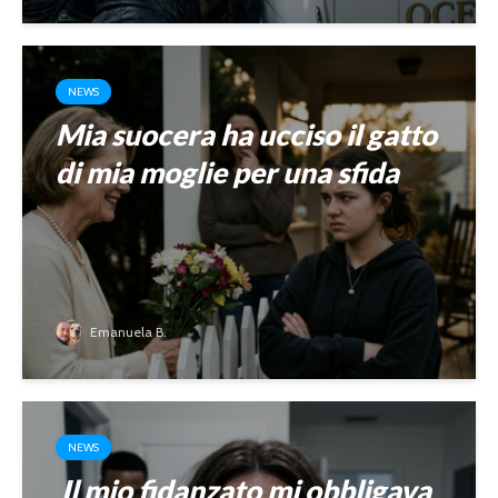
NEWS
Mia suocera ha ucciso il gatto
di mia moglie per una sfida
Emanuela B.
NEWS
Il mio fidanzato mi obbligava