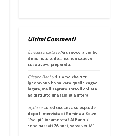
Ultimi Commenti
francesco carta
su
Mia suocera umiliò
il mio ristorante… ma non sapeva
cosa avevo preparato.
Cristina Boni
su
L’uomo che tutti
ignoravano ha salvato quella cagna
legata, ma il segreto sotto il collare
ha distrutto una famiglia intera
agata
su
Loredana Lecciso esplode
dopo l’intervista di Romina a Belve:
“Mai più innamorata? Al Bano sì,
sono passati 26 anni, serve verità”