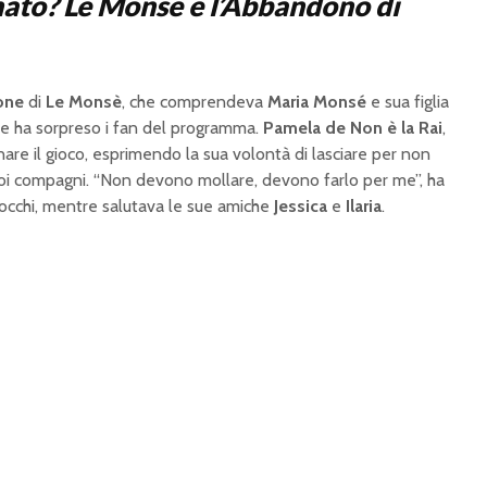
inato? Le Monsè e l’Abbandono di
one
di
Le Monsè
, che comprendeva
Maria Monsé
e sua figlia
he ha sorpreso i fan del programma.
Pamela de Non è la Rai
,
are il gioco, esprimendo la sua volontà di lasciare per non
i suoi compagni. “Non devono mollare, devono farlo per me”, ha
i occhi, mentre salutava le sue amiche
Jessica
e
Ilaria
.