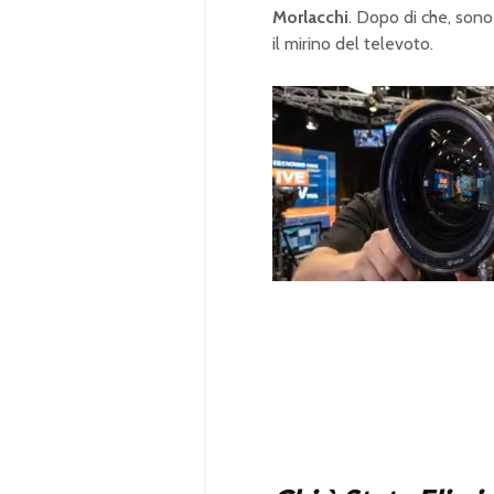
Morlacchi
. Dopo di che, sono
il mirino del televoto.
U
n
L
m
o
u
a
t
d
e
e
d
:
1
0
0
.
0
0
%