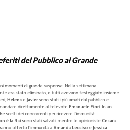
eferiti del Pubblico al Grande
lcuni momenti di grande suspense. Nella settimana
te era stato eliminato, e tutti avevano festeggiato insieme
ieri,
Helena
e
Javier
sono stati i più amati dal pubblico e
i mandare direttamente al televoto
Emanuele Fiori
. In un
he scelti dei concorrenti per ricevere l’immunità:
on è la Rai
sono stati salvati, mentre le opinioniste
Cesara
anno offerto l’immunità a
Amanda Lecciso
e
Jessica