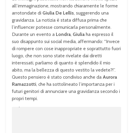
all’immaginazione, mostrando chiaramente le forme
arrotondate di
Giulia De Lellis
, suggerendo una
gravidanza. La notizia è stata diffusa prima che
l’influencer potesse comunicarla personalmente.
Durante un evento a
Londra
,
Giulia
ha espresso il
suo disappunto sui social media, affermando: “Invece
di rompere con cose inappropriate e soprattutto fuori
luogo, che non sono state rivelate dai diretti
interessati, parliamo di quanto è splendido il mio
abito, ma la bellezza di questo vestito la vedete?!”.
Questo pensiero è stato condiviso anche da
Aurora
Ramazzotti
, che ha sottolineato l’importanza per i
futuri genitori di annunciare una gravidanza secondo i
propri tempi.
U
n
L
m
o
u
a
t
d
e
e
d
:
1
0
0
.
0
0
%