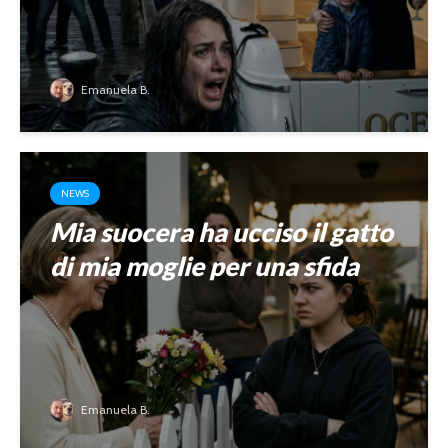
Emanuela B.
NEWS
Mia suocera ha ucciso il gatto
di mia moglie per una sfida
Emanuela B.