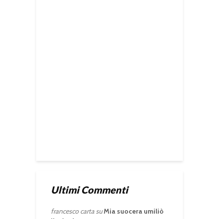
Ultimi Commenti
francesco carta
su
Mia suocera umiliò