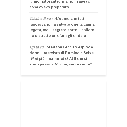
il mio ristorante… ma non sapeva
cosa avevo preparato.
Cristina Boni
su
L’uomo che tutti
ignoravano ha salvato quella cagna
legata, ma il segreto sotto il collare
ha distrutto una famiglia intera
agata
su
Loredana Lecciso esplode
dopo l’intervista di Romina a Belve:
“Mai più innamorata? Al Bano sì,
sono passati 26 anni, serve verità”