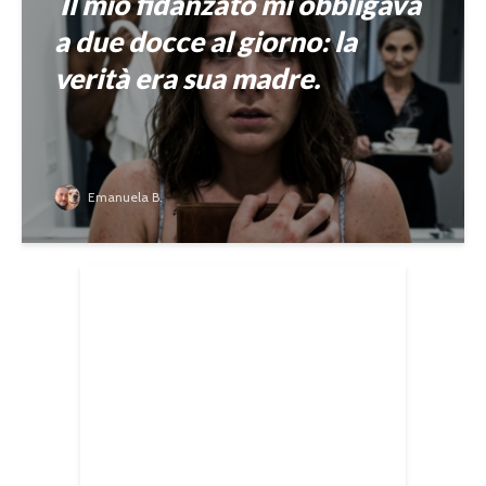
Il mio fidanzato mi obbligava
a due docce al giorno: la
verità era sua madre.
Emanuela B.