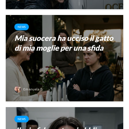
NEWS
Mia suocera ha ucciso il gatto
di mia moglie per una sfida
Emanuela B.
NEWS