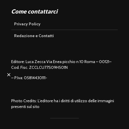
Come contattarci
Privacy Policy
Redazione e Contatti
Editore: Luca Zecca Via Enea picchio n 10 Roma – 00121–
Cod. Fisc. ZCCLCU77S09H501N
U
n
L
m
o
– P.Iva: 05814430111-
u
a
t
d
e
e
d
:
1
0
0
.
0
0
%
Photo Credits: L’editore ha i diritti di utilizzo delle immagini
presenti sul sito