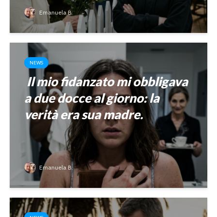
Emanuela B.
NEWS
Il mio fidanzato mi obbligava
a due docce al giorno: la
verità era sua madre.
Emanuela B.