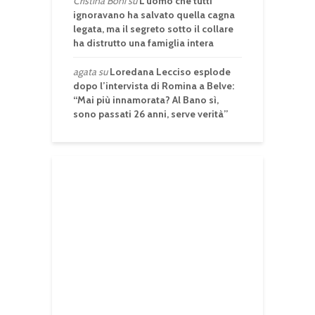
Cristina Boni
su
L’uomo che tutti
ignoravano ha salvato quella cagna
legata, ma il segreto sotto il collare
ha distrutto una famiglia intera
agata
su
Loredana Lecciso esplode
dopo l’intervista di Romina a Belve:
“Mai più innamorata? Al Bano sì,
sono passati 26 anni, serve verità”