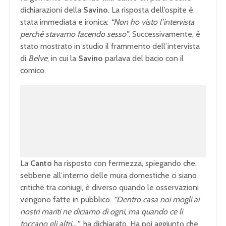
dichiarazioni della
Savino
. La risposta dell’ospite è
stata immediata e ironica:
“Non ho visto l’intervista
perché stavamo facendo sesso”
. Successivamente, è
stato mostrato in studio il frammento dell’intervista
di
Belve
, in cui la
Savino
parlava del bacio con il
comico.
U
n
L
m
o
u
a
t
d
e
e
d
:
1
0
0
.
0
0
%
La
Canto
ha risposto con fermezza, spiegando che,
sebbene all’interno delle mura domestiche ci siano
critiche tra coniugi, è diverso quando le osservazioni
vengono fatte in pubblico.
“Dentro casa noi mogli ai
nostri mariti ne diciamo di ogni, ma quando ce li
toccano gli altri…”
, ha dichiarato. Ha poi aggiunto che