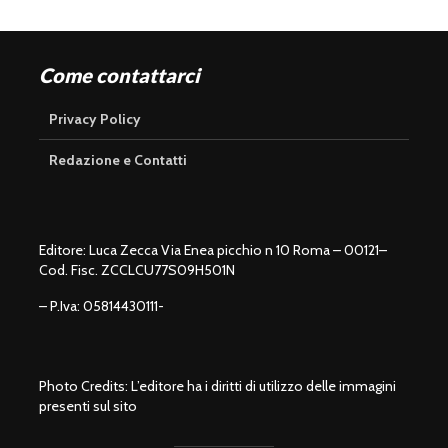
Come contattarci
Privacy Policy
Redazione e Contatti
Editore: Luca Zecca Via Enea picchio n 10 Roma – 00121–
Cod. Fisc. ZCCLCU77S09H501N
– P.Iva: 05814430111-
Photo Credits: L’editore ha i diritti di utilizzo delle immagini
presenti sul sito