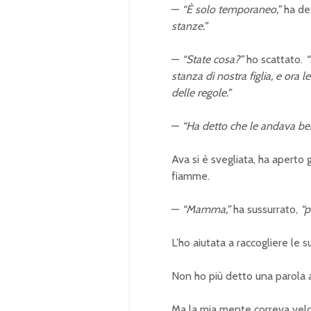
—
“È solo temporaneo,”
ha det
stanze.”
—
“State cosa?”
ho scattato.
“
stanza di nostra figlia, e ora 
delle regole.”
—
“Ha detto che le andava be
Ava si è svegliata, ha aperto gl
fiamme.
—
“Mamma,”
ha sussurrato,
“p
L’ho aiutata a raccogliere le 
Non ho più detto una parola a
Ma la mia mente correva vel