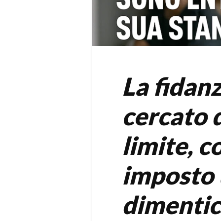
La fidan
cercato 
limite, c
imposto 
dimentic