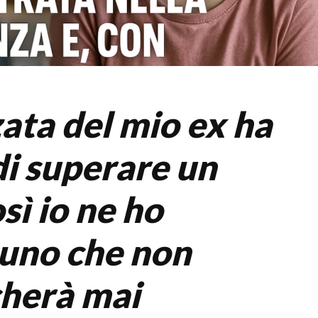
zata del mio ex ha
di superare un
osì io ne ho
uno che non
herà mai