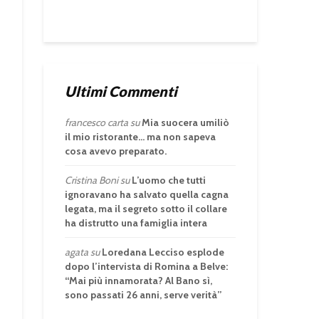
Ultimi Commenti
francesco carta
su
Mia suocera umiliò
il mio ristorante… ma non sapeva
cosa avevo preparato.
Cristina Boni
su
L’uomo che tutti
ignoravano ha salvato quella cagna
legata, ma il segreto sotto il collare
ha distrutto una famiglia intera
agata
su
Loredana Lecciso esplode
dopo l’intervista di Romina a Belve:
“Mai più innamorata? Al Bano sì,
sono passati 26 anni, serve verità”