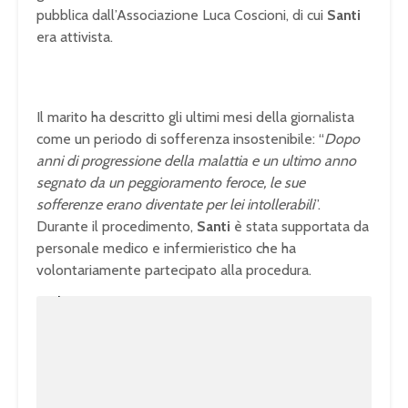
pubblica dall’Associazione Luca Coscioni, di cui
Santi
era attivista.
Il marito ha descritto gli ultimi mesi della giornalista
come un periodo di sofferenza insostenibile: “
Dopo
anni di progressione della malattia e un ultimo anno
segnato da un peggioramento feroce, le sue
sofferenze erano diventate per lei intollerabili
”.
Durante il procedimento,
Santi
è stata supportata da
personale medico e infermieristico che ha
volontariamente partecipato alla procedura.
U
n
L
m
o
u
a
t
d
e
e
d
:
1
0
0
.
0
0
%