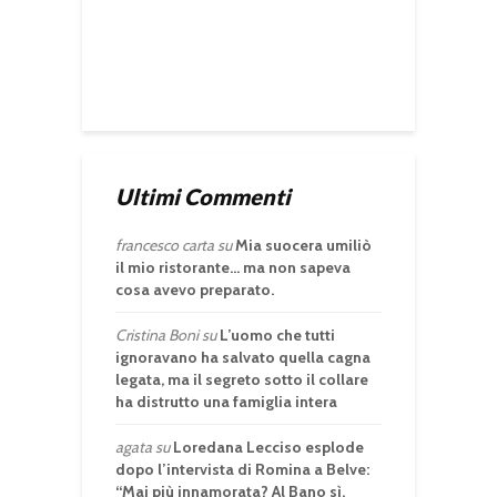
Ultimi Commenti
francesco carta
su
Mia suocera umiliò
il mio ristorante… ma non sapeva
cosa avevo preparato.
Cristina Boni
su
L’uomo che tutti
ignoravano ha salvato quella cagna
legata, ma il segreto sotto il collare
ha distrutto una famiglia intera
agata
su
Loredana Lecciso esplode
dopo l’intervista di Romina a Belve:
“Mai più innamorata? Al Bano sì,