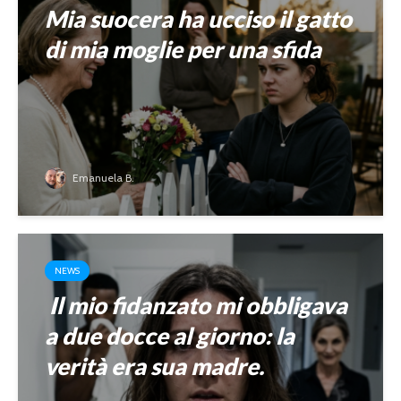
Mia suocera ha ucciso il gatto
di mia moglie per una sfida
Emanuela B.
NEWS
Il mio fidanzato mi obbligava
a due docce al giorno: la
verità era sua madre.