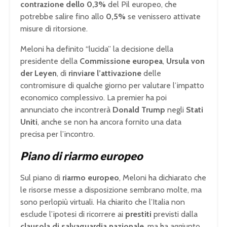
contrazione dello 0,3%
del Pil europeo, che
potrebbe salire fino allo
0,5%
se venissero attivate
misure di ritorsione.
Meloni ha definito “lucida” la decisione della
presidente della
Commissione europea
,
Ursula von
der Leyen
, di
rinviare l’attivazione
delle
contromisure di qualche giorno per valutare l’impatto
economico complessivo. La premier ha poi
annunciato che incontrerà
Donald Trump
negli
Stati
Uniti
, anche se non ha ancora fornito una data
precisa per l’incontro.
Piano di riarmo europeo
Sul piano di
riarmo europeo
, Meloni ha dichiarato che
le risorse messe a disposizione sembrano molte, ma
sono perlopiù virtuali. Ha chiarito che l’Italia non
esclude l’ipotesi di ricorrere ai
prestiti
previsti dalla
clausola di salvaguardia nazionale
, ma ha aggiunto