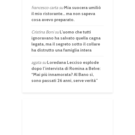
francesco carta
su
Mia suocera umiliò
il mio ristorante… ma non sapeva
cosa avevo preparato.
Cristina Boni
su
L’uomo che tutti
ignoravano ha salvato quella cagna
legata, ma il segreto sotto il collare
ha distrutto una famiglia intera
agata
su
Loredana Lecciso esplode
dopo l’intervista di Romina a Belve:
“Mai più innamorata? Al Bano sì,
sono passati 26 anni, serve verità”