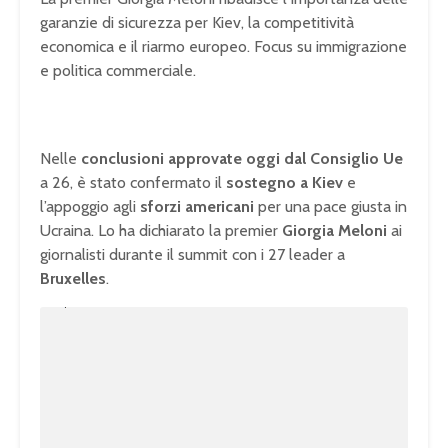
garanzie di sicurezza per Kiev, la competitività
economica e il riarmo europeo. Focus su immigrazione
e politica commerciale.
Nelle
conclusioni approvate oggi dal Consiglio Ue
a 26, è stato confermato il
sostegno a Kiev
e
l’appoggio agli
sforzi americani
per una pace giusta in
Ucraina. Lo ha dichiarato la premier
Giorgia Meloni
ai
giornalisti durante il summit con i 27 leader a
Bruxelles
.
U
n
L
m
o
u
a
t
d
e
e
d
:
1
0
0
.
0
0
%