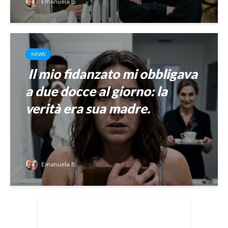
Emanuela B.
NEWS
Il mio fidanzato mi obbligava
a due docce al giorno: la
verità era sua madre.
Emanuela B.