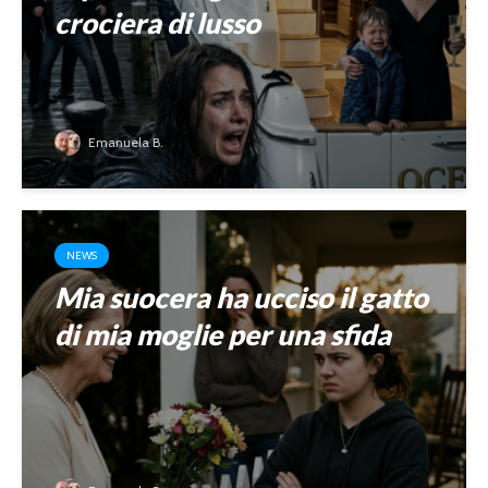
crociera di lusso
Emanuela B.
NEWS
Mia suocera ha ucciso il gatto
di mia moglie per una sfida