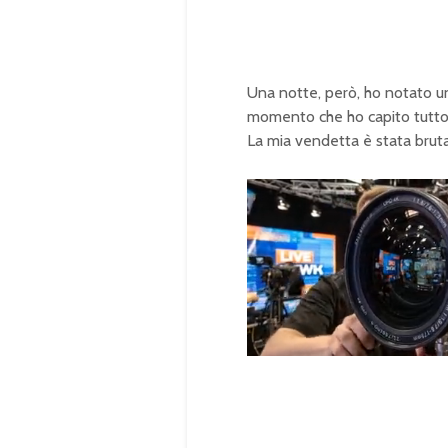
Una notte, però, ho notato un
momento che ho capito tutto
La mia vendetta è stata bruta
U
n
L
m
o
u
a
t
d
e
e
d
:
1
0
0
.