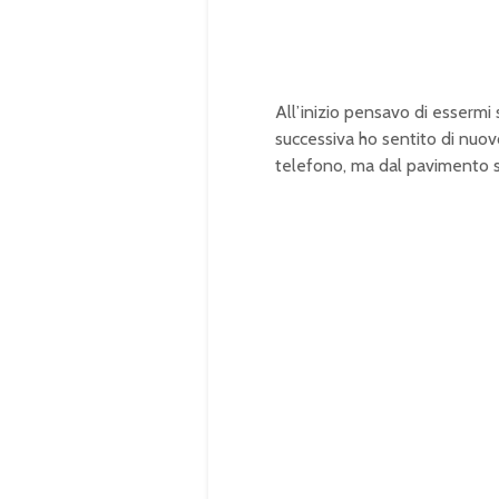
0
0
%
All’inizio pensavo di essermi
successiva ho sentito di nuov
telefono, ma dal pavimento so