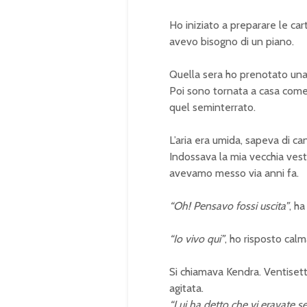
Ho iniziato a preparare le car
avevo bisogno di un piano.
Quella sera ho prenotato una 
Poi sono tornata a casa come
quel seminterrato.
L’aria era umida, sapeva di can
Indossava la mia vecchia vest
avevamo messo via anni fa.
“Oh! Pensavo fossi uscita”
, ha
“Io vivo qui”
, ho risposto cal
Si chiamava Kendra. Ventiset
agitata.
“Lui ha detto che vi eravate se