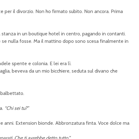
te per il divorzio. Non ho firmato subito. Non ancora. Prima
stanza in un boutique hotel in centro, pagando in contanti.
 se nulla fosse. Ma il mattino dopo sono scesa finalmente in
dele spente e colonia. E lei era lì.
aglia, beveva da un mio bicchiere, seduta sul divano che
 balbettato.
ma.
“Chi sei tu?”
te anni. Extension bionde. Abbronzatura finta. Voce dolce ma
parati. Che ti avrebbe detto tutto.”