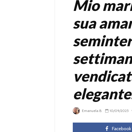
Mio mari
sua aman
seminter
settiman
vendicat
elegante
Emanuela B.
10/09/2025
Facebook