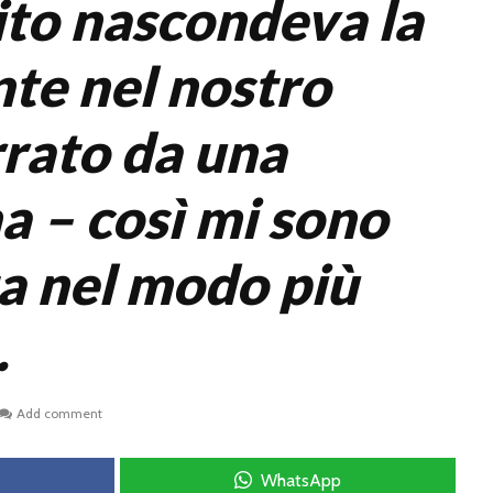
to nascondeva la
te nel nostro
rato da una
a – così mi sono
a nel modo più
.
Add comment
WhatsApp