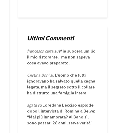
Ultimi Commenti
francesco carta
su
Mia suocera umiliò
il mio ristorante… ma non sapeva
cosa avevo preparato.
Cristina Boni
su
L’uomo che tutti
ignoravano ha salvato quella cagna
legata, ma il segreto sotto il collare
ha distrutto una famiglia intera
agata
su
Loredana Lecciso esplode
dopo l’intervista di Romina a Belve:
“Mai più innamorata? Al Bano sì,
sono passati 26 anni, serve verità”