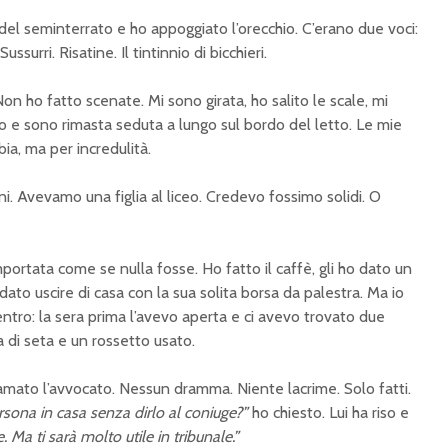
 del seminterrato e ho appoggiato l’orecchio. C’erano due voci:
ssurri. Risatine. Il tintinnio di bicchieri.
on ho fatto scenate. Mi sono girata, ho salito le scale, mi
o e sono rimasta seduta a lungo sul bordo del letto. Le mie
a, ma per incredulità.
i. Avevamo una figlia al liceo. Credevo fossimo solidi. O
rtata come se nulla fosse. Ho fatto il caffè, gli ho dato un
rdato uscire di casa con la sua solita borsa da palestra. Ma io
entro: la sera prima l’avevo aperta e ci avevo trovato due
ia di seta e un rossetto usato.
amato l’avvocato. Nessun dramma. Niente lacrime. Solo fatti.
rsona in casa senza dirlo al coniuge?”
ho chiesto. Lui ha riso e
. Ma ti sarà molto utile in tribunale.”