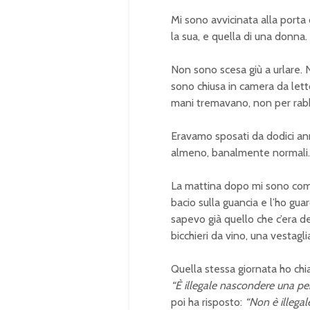
Mi sono avvicinata alla porta
la sua, e quella di una donna. Su
Non sono scesa giù a urlare. N
sono chiusa in camera da lett
mani tremavano, non per rabbi
Eravamo sposati da dodici ann
almeno, banalmente normali.
La mattina dopo mi sono compo
bacio sulla guancia e l’ho gua
sapevo già quello che c’era d
bicchieri da vino, una vestagl
Quella stessa giornata ho chi
“È illegale nascondere una pe
poi ha risposto:
“Non è illegale