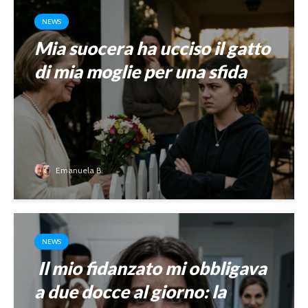
NEWS
Mia suocera ha ucciso il gatto
di mia moglie per una sfida
Emanuela B.
NEWS
Il mio fidanzato mi obbligava
a due docce al giorno: la