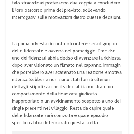
falò straordinari porteranno due coppie a concludere
il loro percorso prima del previsto, sollevando
interrogativi sulle motivazioni dietro queste decisioni.
La prima richiesta di confronto interesserà il gruppo
delle fidanzate e avverrà nel pomeriggio. Pare che
uno dei fidanzati abbia deciso di avanzare la richiesta
dopo aver visionato un filmato nel capanno, immagini
che potrebbero aver scatenato una reazione emotiva
intensa. Sebbene non siano stati forniti ulteriori
dettagli, si ipotizza che il video abbia mostrato un
comportamento della fidanzata giudicato
inappropriato o un avvicinamento sospetto a uno dei
single presenti nel villaggio. Resta da capire quale
delle fidanzate sarà coinvolta e quale episodio
specifico abbia determinato questa scelta.
U
n
L
m
o
u
a