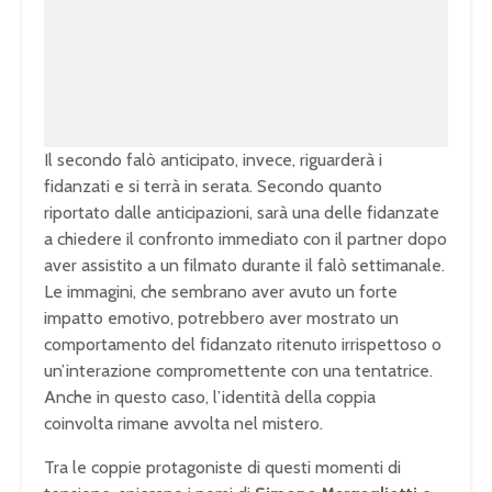
t
d
e
e
d
:
1
0
0
.
0
0
%
Il secondo falò anticipato, invece, riguarderà i
fidanzati e si terrà in serata. Secondo quanto
riportato dalle anticipazioni, sarà una delle fidanzate
a chiedere il confronto immediato con il partner dopo
aver assistito a un filmato durante il falò settimanale.
Le immagini, che sembrano aver avuto un forte
impatto emotivo, potrebbero aver mostrato un
comportamento del fidanzato ritenuto irrispettoso o
un’interazione compromettente con una tentatrice.
Anche in questo caso, l’identità della coppia
coinvolta rimane avvolta nel mistero.
Tra le coppie protagoniste di questi momenti di