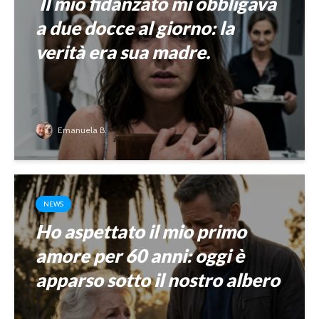
Il mio fidanzato mi obbligava
a due docce al giorno: la
verità era sua madre.
Emanuela B.
NEWS
Ho aspettato il mio primo
amore per 60 anni: oggi è
apparso sotto il nostro albero