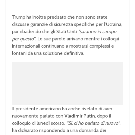
Trump ha inoltre precisato che non sono state
discusse garanzie di sicurezza specifiche per l’Ucraina,
pur ribadendo che gli Stati Uniti
“saranno in campo
per questo”
. Le sue parole arrivano mentre i colloqui
internazionali continuano a mostrarsi complessi e
lontani da una soluzione definitiva.
U
n
L
m
o
u
a
t
d
e
e
d
:
1
0
0
.
0
0
%
Il presidente americano ha anche rivelato di aver
nuovamente parlato con
Vladimir Putin
, dopo il
colloquio di lunedì scorso.
“Sì, ci ho parlato di nuovo”
,
ha dichiarato rispondendo a una domanda dei