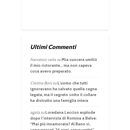
Ultimi Commenti
francesco carta
su
Mia suocera umiliò
il mio ristorante… ma non sapeva
cosa avevo preparato.
Cristina Boni
su
L’uomo che tutti
ignoravano ha salvato quella cagna
legata, ma il segreto sotto il collare
ha distrutto una famiglia intera
agata
su
Loredana Lecciso esplode
dopo l’intervista di Romina a Belve:
“Mai più innamorata? Al Bano sì,
sono passati 26 anni, serve verità”