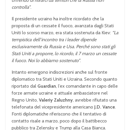
offrendo di ritirarci da territori che la Russia non
controlla”
.
Il presidente ucraino ha inoltre ricordato che la
proposta di un cessate il fuoco, avanzata dagli Stati
Uniti lo scorso marzo, era stata sostenuta da Kiev:
“La
tempistica dell’incontro tra i leader dipende
esclusivamente da Russia e Usa. Perché sono stati gli
Stati Uniti a proporre, lo ricordo, il 7 marzo un cessate
il fuoco. Noi lo abbiamo sostenuto”
.
Intanto emergono indiscrezioni anche sul fronte
diplomatico tra Stati Uniti e Ucraina. Secondo quanto
riportato dal
Guardian
, l’ex comandante in capo delle
forze armate ucraine e attuale ambasciatore nel
Regno Unito,
Valeriy Zaluzhny
, avrebbe rifiutato una
telefonata del vicepresidente americano
J.D. Vance
.
Fonti diplomatiche riferiscono che il tentativo di
contatto risale a marzo, poco dopo il battibecco
pubblico tra Zelensky e Trump alla Casa Bianca.